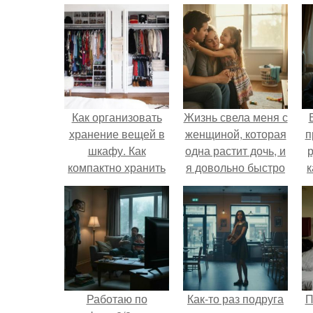
Как организовать
Жизнь свела меня с
хранение вещей в
женщиной, которая
п
шкафу. Как
одна растит дочь, и
р
компактно хранить
я довольно быстро
к
одежду в шкафу
привязался к ним
обеим.
Работаю по
Как-то раз подруга
П