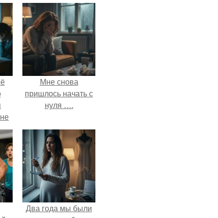
сё
Мне снова
о
пришлось начать с
я
нуля ….
 не
а.
Два года мы были