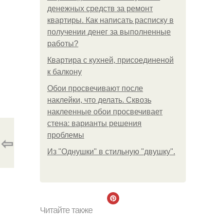
денежных средств за ремонт
квартиры. Как написать расписку в
получении денег за выполненные
работы?
Квартира с кухней, присоединеной
к балкону
Обои просвечивают после
наклейки, что делать. Сквозь
наклеенные обои просвечивает
стена: варианты решения
проблемы
⇦
Из "Однушки" в стильную "двушку".
Читайте также