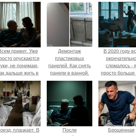
Всем привет. Уже
Демонтаж
В 2020 году в
росто опускаются
пластиковых
окончательн
уки, не понимаю,
панелей. Как снять
сломалось - 
ак дальше жить в
панели в ванной.
просто больше
этой ситуации.
Демонтаж
тянула всё одн
стеновых панелей –
ПВХ (Сэндвич),
ДСП и МДФ.
Способы
крепления ПВХ
панелей на потолок
оезд, плацкарт. В
После
Брошенная