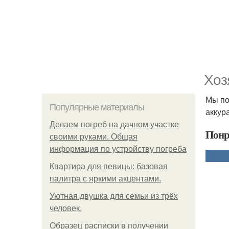
Хоз
Мы по
Популярные материалы
аккур
Делаем погреб на дачном участке
Понр
своими руками. Общая
информация по устройству погреба
Квартира для певицы: базовая
палитра с яркими акцентами.
Уютная двушка для семьи из трёх
человек.
Образец расписки в получении