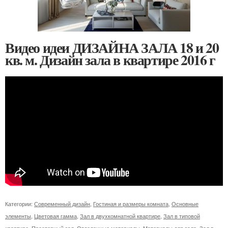
Видео идеи ДИЗАЙНА ЗАЛА 18 и 20
кв. м. Дизайн зала в квартире 2016 г
Категории:
Современный дизайн
,
Гостиная и размеры комната
,
Основные
элементы
,
Цветовая гамма
,
Зал в двухкомнатной квартире
,
Зал в типовой
квартире
,
Просторный зал
,
Отделочные материалы
,
Материалы для зала
,
Зал в