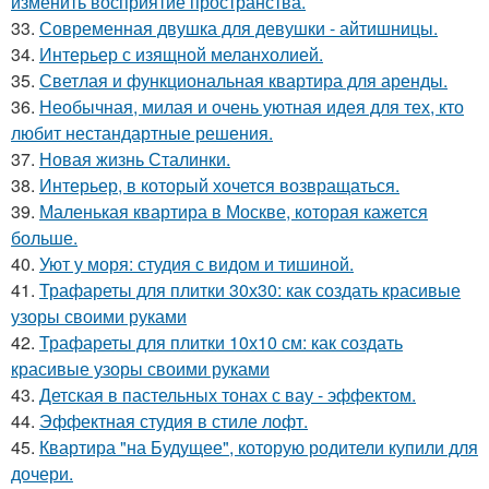
изменить восприятие пространства.
33.
Современная двушка для девушки - айтишницы.
34.
Интерьер с изящной меланхолией.
35.
Светлая и функциональная квартира для аренды.
36.
Необычная, милая и очень уютная идея для тех, кто
любит нестандартные решения.
37.
Новая жизнь Сталинки.
38.
Интерьер, в который хочется возвращаться.
39.
Маленькая квартира в Москве, которая кажется
больше.
40.
Уют у моря: студия с видом и тишиной.
41.
Трафареты для плитки 30х30: как создать красивые
узоры своими руками
42.
Трафареты для плитки 10х10 см: как создать
красивые узоры своими руками
43.
Детская в пастельных тонах с вау - эффектом.
44.
Эффектная студия в стиле лофт.
45.
Квартира "на Будущее", которую родители купили для
дочери.