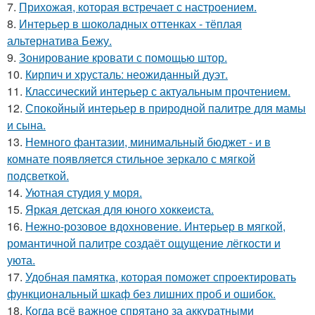
7.
Прихожая, которая встречает с настроением.
8.
Интерьер в шоколадных оттенках - тёплая
альтернатива Бежу.
9.
Зонирование кровати с помощью штор.
10.
Кирпич и хрусталь: неожиданный дуэт.
11.
Классический интерьер с актуальным прочтением.
12.
Спокойный интерьер в природной палитре для мамы
и сына.
13.
Немного фантазии, минимальный бюджет - и в
комнате появляется стильное зеркало с мягкой
подсветкой.
14.
Уютная студия у моря.
15.
Яркая детская для юного хоккеиста.
16.
Нежно-розовое вдохновение. Интерьер в мягкой,
романтичной палитре создаёт ощущение лёгкости и
уюта.
17.
Удобная памятка, которая поможет спроектировать
функциональный шкаф без лишних проб и ошибок.
18.
Когда всё важное спрятано за аккуратными