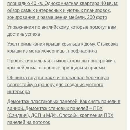
площадью 40 кв. Однокомнатная квартира 40 кв. м:
обзор самых интересных и уютных планировок,
зонирования и размещения мебели, 200 фото
Упражнения по английскому, которые помогут вам
достичь успеха
Узел примыкания крыши крыльца к дому. Стыковка
крыши из металлочерпицы, профнастила
Профессиональная стыковка крыши пристройки с
крышей дома: основные принципы и приемы
Обшивка внутри: как я использовал березовую
влагостойкую фанеру для создания уютного
интерьера
Демонтаж пластиковых панелей. Как снять панели в
ванной. Демонтаж стеновых панелей – ПВХ
(Сэндвич), ДСП и МДФ. Способы крепления ПВХ
панелей на потолок