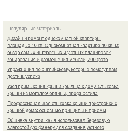
Популярные материалы
Дизайн и ремонт однокомнатной квартиры
площадью 40 кв. Однокомнатная квартира 40 кв. м:
обзор самых интересных и уютных планировок,
зонирования и размещения мебели, 200 фото
Упражнения по английскому, которые помогут вам
достичь успеха
Узел примыкания крыши крыльца к дому. Стыковка
крыши из металлочерпицы, профнастила
Профессиональная стыковка крыши пристройки с
крышей дома: основные принципы и приемы
Обшивка внутри: как я использовал березовую
влагостойкую фанеру для создания уютного