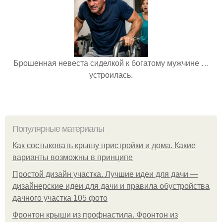
Брошенная невеста сиделкой к богатому мужчине …
устроилась.
Популярные материалы
Как состыковать крышу пристройки и дома. Какие
варианты возможны в принципе
Простой дизайн участка. Лучшие идеи для дачи —
дизайнерские идеи для дачи и правила обустройства
дачного участка 105 фото
Фронтон крыши из профнастила. Фронтон из