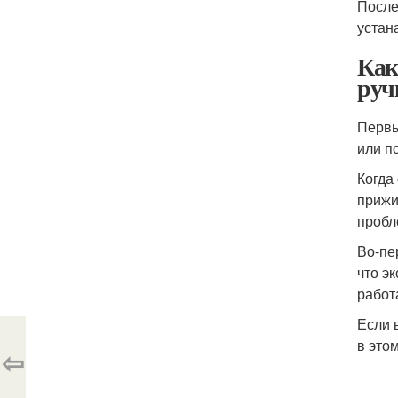
После
устан
Как
руч
Первы
или п
Когда
прижи
пробл
Во-пе
что э
работ
Если 
в это
⇦