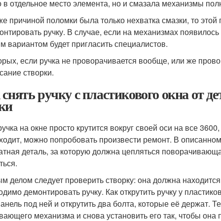
о в отдельное место элемента, но и смазала механизмы пол
же причиной поломки была только нехватка смазки, то этой 
онтировать ручку. В случае, если на механизмах появилось 
м вариантом будет пригласить специалистов.
орых, если ручка не проворачивается вообще, или же прово
сание створки.
 снять ручку с пластикового окна от 
ки
ручка на окне просто крутится вокруг своей оси на все 360
0
ходит, можно попробовать произвести ремонт. В описанном 
атная деталь, за которую должна цепляться поворачивающа
ться.
м делом следует проверить створку: она должна находится
одимо демонтировать ручку. Как открутить ручку у пластиков
панель под ней и открутить два болта, которые её держат. Т
вающего механизма и снова установить его так, чтобы она