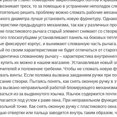
 возникает треск, то за помощью в устранении неполадок сл
тоятельно решить проблему можно сломать рабочие механи
чного диаметра лучше установить новую фурнитуру. Однако,
теристики предыдущего механизма, так как у различных про
ке пластикового рычага старый элемент снимают со створки
того плоскогубцами устанавливают панель на боковых петл
ые фиксируют корпус, и вынимают сломанную часть рычага.
ый по своим характеристикам не будет отличаться от старог
идентична сломанному рычагу – характеристика внутреннег
, купить их можно в нашем магазине. Устанавливая новый э
ичителей и положение гребенки. Чтобы не сломать новую фу
ивать винты. Если поломка вызвана заеданием ручки при по
сание створки. Пытаясь понять, как снять оконную ручку в э
а вызвано неправильной работой блокирующего механизма
ваться из-за выдвинутого язычка. Язычок содержится почти
лагается под углом к раме окна. При неправильном функци
вольной точке. Как снять оконную ручку с пластикового окна
ью отвертки или пальца заводится внутрь таким образом, 