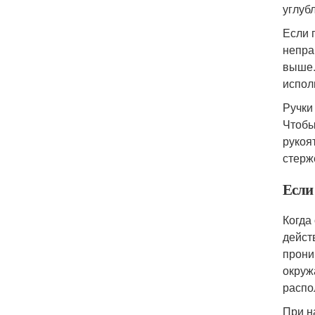
углуб
Если 
непра
выше.
испол
Ручки
Чтобы
рукоя
стерж
Если
Когда
дейст
прони
окруж
распо
При н