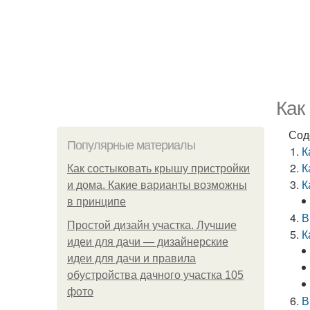
Как
Сод
Популярные материалы
К
К
Как состыковать крышу пристройки
К
и дома. Какие варианты возможны
в принципе
В
Простой дизайн участка. Лучшие
К
идеи для дачи — дизайнерские
идеи для дачи и правила
обустройства дачного участка 105
фото
В