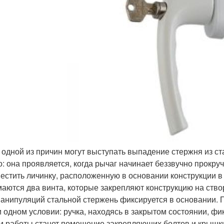
 одной из причин могут выступать выпадение стержня из ст
о: она проявляется, когда рычаг начинает беззвучно прокру
естить личинку, расположенную в основании конструкции в
аются два винта, которые закрепляют конструкцию на ств
манипуляций стальной стержень фиксируется в основании. 
и одном условии: ручка, находясь в закрытом состоянии, ф
м работы станет помещение закрепляющих болтов и крышки