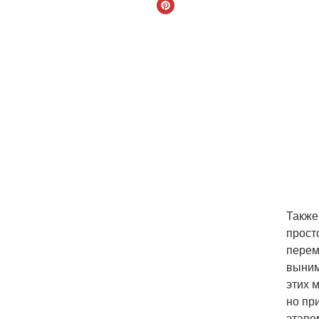
Также
прост
перем
выним
этих 
но пр
этапо