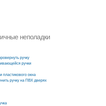
ипичные неполадки
провернуть ручку
учивающейся ручки
и пластикового окна
менить ручку на ПВХ дверях
учка