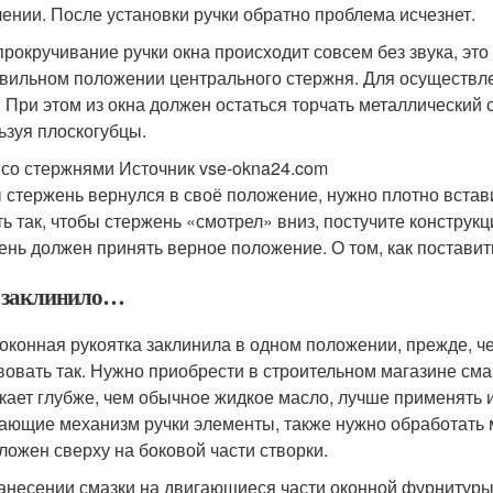
лении. После установки ручки обратно проблема исчезнет.
прокручивание ручки окна происходит совсем без звука, это
вильном положении центрального стержня. Для осуществлени
 При этом из окна должен остаться торчать металлический с
ьзуя плоскогубцы.
 со стержнями Источник vse-okna24.com
 стержень вернулся в своё положение, нужно плотно встав
ть так, чтобы стержень «смотрел» вниз, постучите конструк
ень должен принять верное положение. О том, как поставить
 заклинило…
 оконная рукоятка заклинила в одном положении, прежде, че
вовать так. Нужно приобрести в строительном магазине сма
кает глубже, чем обычное жидкое масло, лучше применять 
ающие механизм ручки элементы, также нужно обработать 
ложен сверху на боковой части створки.
анесении смазки на двигающиеся части оконной фурнитуры 