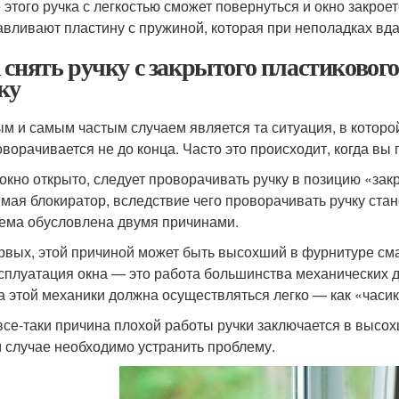
 этого ручка с легкостью сможет повернуться и окно закр
авливают пластину с пружиной, которая при неполадках вд
 снять ручку с закрытого пластиковог
ку
м и самым частым случаем является та ситуация, в которой
оворачивается не до конца. Часто это происходит, когда вы
 окно открыто, следует проворачивать ручку в позицию «зак
мая блокиратор, вследствие чего проворачивать ручку стане
ема обусловлена двумя причинами.
рвых, этой причиной может быть высохший в фурнитуре см
ксплуатация окна — это работа большинства механических де
а этой механики должна осуществляться легко — как «часик
все-таки причина плохой работы ручки заключается в высох
м случае необходимо устранить проблему.