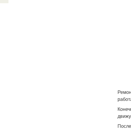
Ремон
работ
Конеч
движу
После