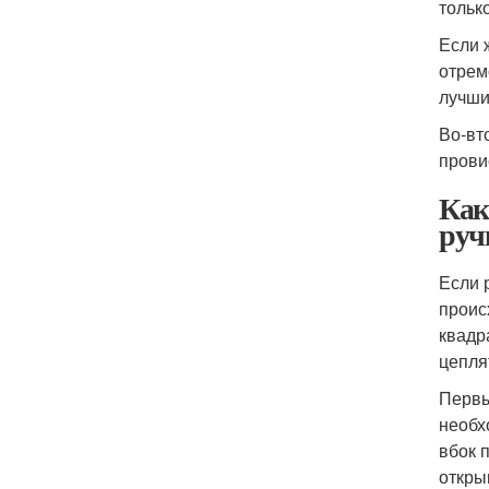
тольк
Если 
отрем
лучши
Во-вт
прови
Как
руч
Если 
проис
квадр
цепля
Первы
необх
вбок 
откры