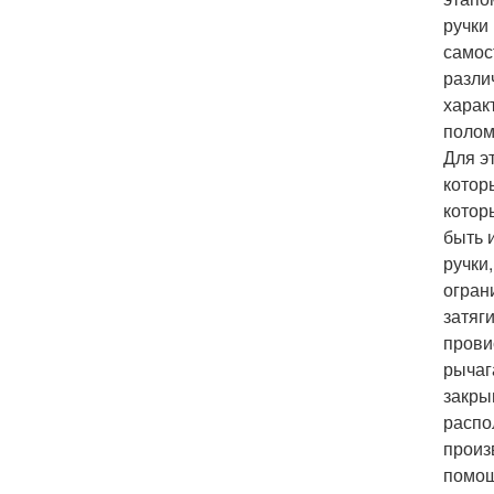
ручки
самос
разли
харак
полом
Для э
котор
котор
быть 
ручки
огран
затяг
прови
рычаг
закры
распо
произ
помощ