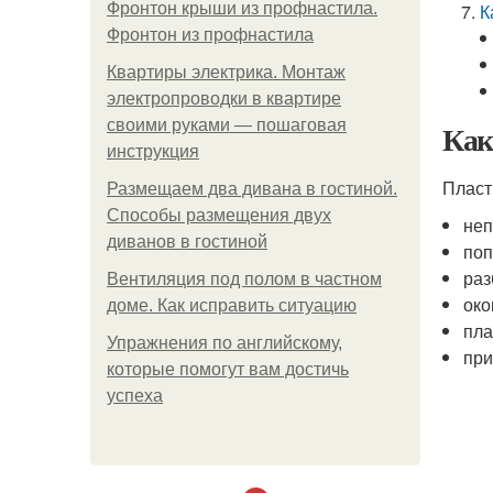
Фронтон крыши из профнастила.
К
Фронтон из профнастила
Квартиры электрика. Монтаж
электропроводки в квартире
своими руками — пошаговая
Как
инструкция
Пласт
Размещаем два дивана в гостиной.
Способы размещения двух
неп
диванов в гостиной
поп
раз
Вентиляция под полом в частном
око
доме. Как исправить ситуацию
пла
Упражнения по английскому,
при
которые помогут вам достичь
успеха