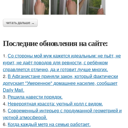
читать дальше →
Последние обновления на сайте:
1.
Со стороны мой муж кажется идеальным: не пьёт, не
курит, не даёт поводов для ревности, с ребёнком
справляется отлично, да и готовит лучше многих.
2.
В Афганистане приняли закон, который фактически
допускает "Умеренное" домашнее насилие, сообщает
Daily Mail.
3.
Решила навести порядок.
4.
Невероятная красота: уютный холл с видом.
5.
Современный интерьер с продуманной геометрией и
уютной атмосферой.
6.
Когда каждый метр на семью работает.