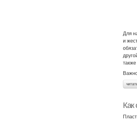
Для н
и жес
обяза
друго
также
Важн
читат
Как 
Пласт