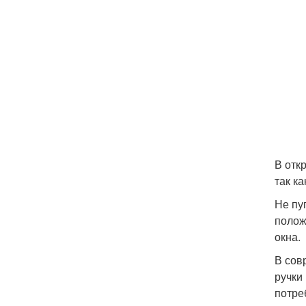
В отк
так ка
Не пу
полож
окна.
В сов
ручки
потре