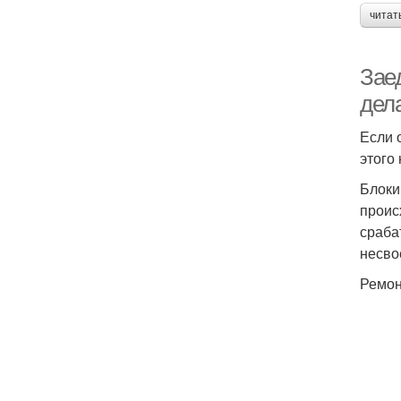
читат
Заед
дел
Если 
этого
Блоки
проис
сраба
несво
Ремон