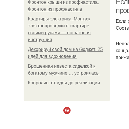
Если
Фронтон крыши из профнастила.
про
Фронтон из профнастила
Квартиры электрика. Монтаж
Если 
электропроводки в квартире
Соотв
своими руками — пошаговая
инструкция
Непол
Декорируй свой дом на бюджет: 25
конца
идей для вдохновения
прижи
Брошенная невеста сиделкой к
богатому мужчине … устроилась.
Ковролин: от идеи до реализации