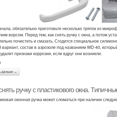
ачала, обязательно приготовьте несколько тряпок из микро
тким ворсом. Перед тем, как снять ручку с окна, а потом ус
тельно почистить и смазать. Сгодится специальное силико
й вариант, состав в аэрозоле под названием WD-40, которы
 удалит признаки коррозии, если вдруг они возникли.
о
ь дальше →
снять ручку с пластикового окна. Типичн
иковая оконная ручка может сломаться при наличии следу