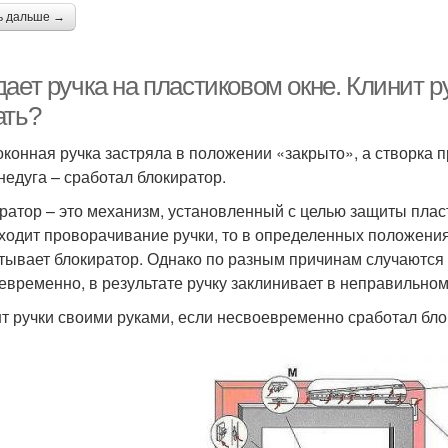
ь дальше →
ает ручка на пластиковом окне. Клинит ру
ать?
оконная ручка застряла в положении «закрыто», а створка п
 недуга – сработал блокиратор.
ратор – это механизм, установленный с целью защиты пласт
ходит проворачивание ручки, то в определенных положения
тывает блокиратор. Однако по разным причинам случаются 
евременно, в результате ручку заклинивает в неправильно
т ручки своими руками, если несвоевременно сработал бло