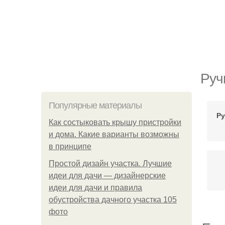
Руч
Популярные материалы
Ру
Как состыковать крышу пристройки
и дома. Какие варианты возможны
в принципе
Простой дизайн участка. Лучшие
идеи для дачи — дизайнерские
идеи для дачи и правила
обустройства дачного участка 105
фото