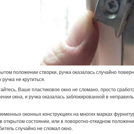
рытом положении створки, ручка оказалась случайно поверну
к ручка не крутиться.
гайтесь, Ваше пластиковое окно не сломано, просто сработ
ении окна, и ручка оказалась заблокированной в неправил
ременных оконных конструкциях на многих марках фурниту
 в открытом состоянии, или в поворотно-откидном положении
битель случайно не сломал окно.