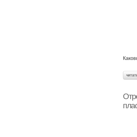
Каков
читат
Отр
пла