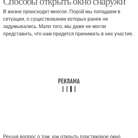
Способы открыть окно снаружи
В жизни происходит многое. Порой мы попадаем в
ситуации, о существовании которых ранее не
Микропроветривание
задумывались. Мало того, мы даже не могли
на пластиковых окнах
представить, что нам придется принимать в них участие.
Решая вопрос о том, как открыть пластиковое окно