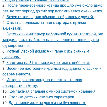
2.
После перенесённого ковида прошло уже около двух
лет, но тот период до сих пор вспоминается очень чётко.
3.
Вечер пятницы, как обычно - собрались у друзей.
4.
Стильная однокомнатная квартира с яркими
акцентами.
5.
Эстетичный интерьер небольшой кухни - гостиной, где
каждая деталь работает на ощущение роскоши и уюта
одновременно.
6.
Уютный лесной домик A - Frame с изысканным
дизайном.
7.
Квартира на 51-м этаже для семьи с ребёнком.
8.
Весеннее настроение круглый год: диалог классики и
современности.
9.
Интерьер в шоколадных оттенках - тёплая
альтернатива Бежу.
10.
Компактная спальня с умной системой хранения.
11.
Столько детских, сколько характеров.
12.
Дарк - минимализм для жизни без лишнего.