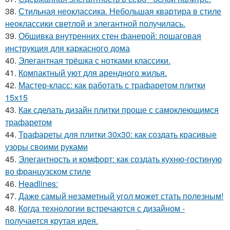
38.
Стильная неоклассика. Небольшая квартира в стиле
неоклассики светлой и элегантной получилась.
39.
Обшивка внутренних стен фанерой: пошаговая
инструкция для каркасного дома
40.
Элегантная трёшка с нотками классики.
41.
Компактный уют для арендного жилья.
42.
Мастер-класс: как работать с трафаретом плитки
15х15
43.
Как сделать дизайн плитки проще с самоклеющимся
трафаретом
44.
Трафареты для плитки 30х30: как создать красивые
узоры своими руками
45.
Элегантность и комфорт: как создать кухню-гостиную
во французском стиле
46.
Headlines:
47.
Даже самый незаметный угол может стать полезным!
48.
Когда технологии встречаются с дизайном -
получается крутая идея.