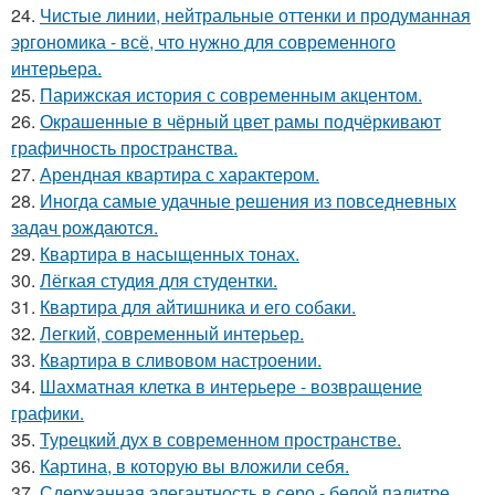
24.
Чистые линии, нейтральные оттенки и продуманная
эргономика - всё, что нужно для современного
интерьера.
25.
Парижская история с современным акцентом.
26.
Окрашенные в чёрный цвет рамы подчёркивают
графичность пространства.
27.
Арендная квартира с характером.
28.
Иногда самые удачные решения из повседневных
задач рождаются.
29.
Квартира в насыщенных тонах.
30.
Лёгкая студия для студентки.
31.
Квартира для айтишника и его собаки.
32.
Легкий, современный интерьер.
33.
Квартира в сливовом настроении.
34.
Шахматная клетка в интерьере - возвращение
графики.
35.
Турецкий дух в современном пространстве.
36.
Картина, в которую вы вложили себя.
37.
Сдержанная элегантность в серо - белой палитре.