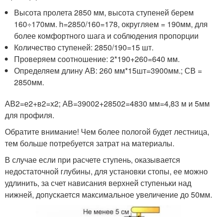
Высота пролета 2850 мм, высота ступеней берем
160÷170мм. h=2850/160=178, округляем = 190мм, для
более комфортного шага и соблюдения пропорции
Количество ступеней: 2850/190=15 шт.
Проверяем соотношение: 2*190+260=640 мм.
Определяем длину АВ: 260 мм*15шт=3900мм.; СВ =
2850мм.
АВ
2
=е
2
+в
2
=x
2
; АВ=3900
2
+2850
2
=4830 мм=4,83 м и 5мм
для профиля.
Обратите внимание! Чем более пологой будет лестница,
тем больше потребуется затрат на материалы.
В случае если при расчете ступень, оказывается
недостаточной глубины, для установки стопы, ее можно
удлинить, за счет нависания верхней ступеньки над
нижней, допускается максимальное увеличение до 50мм.