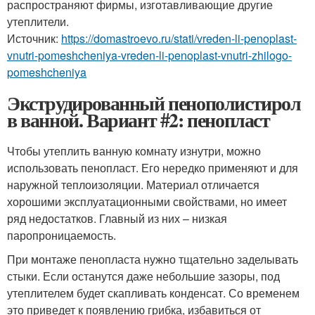
распространяют фирмы, изготавливающие другие
утеплители.
Источник:
https://domastroevo.ru/stati/vreden-li-penoplast-
vnutri-pomeshcheniya-vreden-li-penoplast-vnutri-zhilogo-
pomeshcheniya
Экструдированный пенополистирол
в ванной. Вариант #2: пенопласт
Чтобы утеплить ванную комнату изнутри, можно
использовать пенопласт. Его нередко применяют и для
наружной теплоизоляции. Материал отличается
хорошими эксплуатационными свойствами, но имеет
ряд недостатков. Главный из них – низкая
паропроницаемость.
При монтаже пенопласта нужно тщательно заделывать
стыки. Если останутся даже небольшие зазоры, под
утеплителем будет скапливать конденсат. Со временем
это приведет к появлению грибка, избавиться от