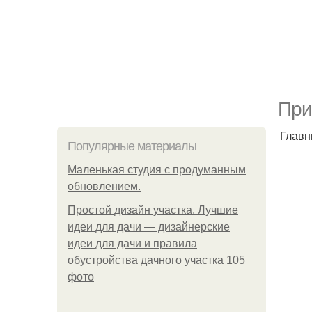
При
Главн
Популярные материалы
Маленькая студия с продуманным
обновлением.
Простой дизайн участка. Лучшие
идеи для дачи — дизайнерские
идеи для дачи и правила
обустройства дачного участка 105
фото