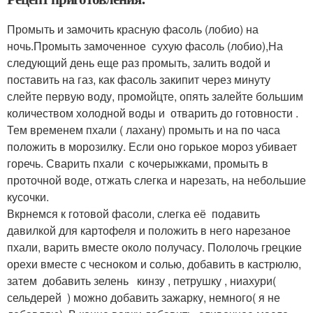
Промыть и замочить красную фасоль (лобио) на
ночь.Промыть замоченное сухую фасоль (лобио),На
следующий день еще раз промыть, залить водой и
поставить на газ, как фасоль закипит через минуту
слейте первую воду, промойцте, опять залейте большим
количеством холодной воды и отварить до готовности .
Тем временем пхали ( лахану) промыть и на по часа
положить в морозилку. Если оно горькое мороз убивает
горечь. Сварить пхали с кочерыжками, промыть в
проточной воде, отжать слегка и нарезать, на небольшие
кусочки.
Вкрнемся к готовой фасоли, слегка её подавить
давилкой для картофеля и положить в него нарезаное
пхали, варить вместе около получасу. Пололочь грецкие
орехи вместе с чесноком и солью, добавить в кастрюлю,
затем добавить зелень кинзу , петрушку , ниахури(
сельдерей ) можно добавить зажарку, немного( я не