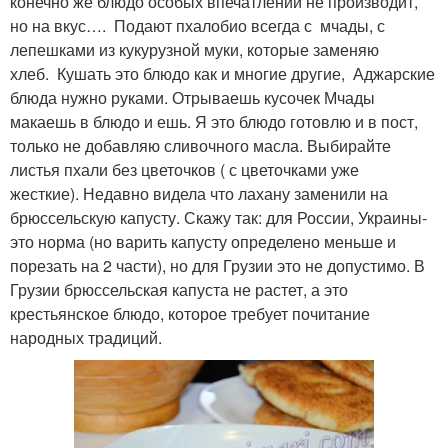
конечно же блюдо особых впечатлений не производит,
но на вкус…. Подают пхалобио всегда с мчады, с
лепешками из кукурузной муки, которые заменяю
хлеб. Кушать это блюдо как и многие другие, Аджарские
блюда нужно руками. Отрываешь кусочек Мчады
макаешь в блюдо и ешь. Я это блюдо готовлю и в пост,
только не добавляю сливочного масла. Выбирайте
листья пхали без цветочков ( с цветочками уже
жесткие). Недавно видела что лахану заменили на
брюссельскую капусту. Скажу так: для России, Украины-
это норма (но варить капусту определено меньше и
порезать на 2 части), но для Грузии это не допустимо. В
Грузии брюссельская капуста не растет, а это
крестьянское блюдо, которое требует почитание
народных традиций.