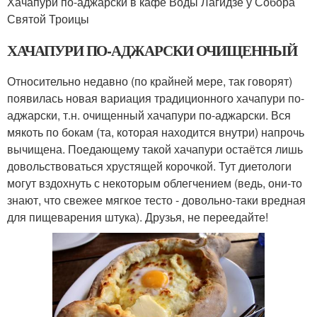
Хачапури по-аджарски в кафе Воды Лагидзе у Собора
Святой Троицы
ХАЧАПУРИ ПО-АДЖАРСКИ ОЧИЩЕННЫЙ
Относительно недавно (по крайней мере, так говорят)
появилась новая вариация традиционного хачапури по-
аджарски, т.н. очищенный хачапури по-аджарски. Вся
мякоть по бокам (та, которая находится внутри) напрочь
вычищена. Поедающему такой хачапури остаётся лишь
довольствоваться хрустящей корочкой. Тут диетологи
могут вздохнуть с некоторым облегчением (ведь, они-то
знают, что свежее мягкое тесто - довольно-таки вредная
для пищеварения штука). Друзья, не переедайте!