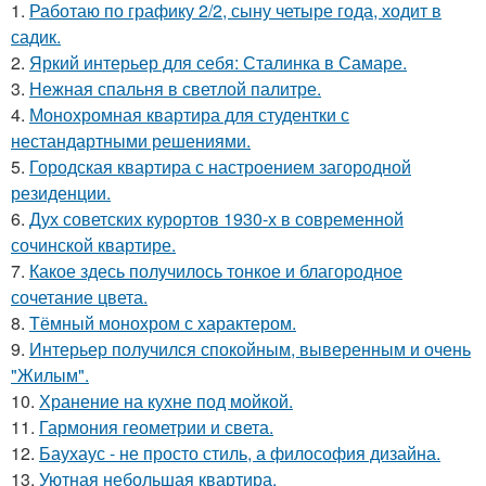
1.
Работаю по графику 2/2, сыну четыре года, ходит в
садик.
2.
Яркий интерьер для себя: Сталинка в Самаре.
3.
Нежная спальня в светлой палитре.
4.
Монохромная квартира для студентки с
нестандартными решениями.
5.
Городская квартира с настроением загородной
резиденции.
6.
Дух советских курортов 1930-х в современной
сочинской квартире.
7.
Какое здесь получилось тонкое и благородное
сочетание цвета.
8.
Тёмный монохром с характером.
9.
Интерьер получился спокойным, выверенным и очень
"Жилым".
10.
Хранение на кухне под мойкой.
11.
Гармония геометрии и света.
12.
Баухаус - не просто стиль, а философия дизайна.
13.
Уютная небольшая квартира.