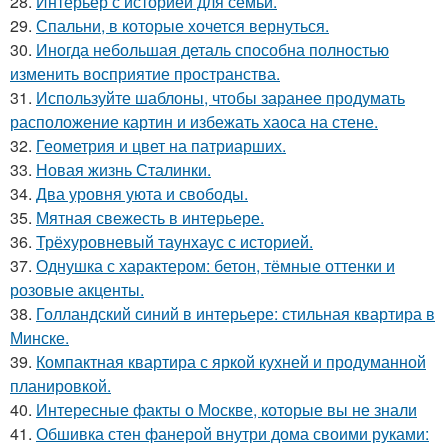
28.
Интерьер с историей для семьи.
29.
Спальни, в которые хочется вернуться.
30.
Иногда небольшая деталь способна полностью
изменить восприятие пространства.
31.
Используйте шаблоны, чтобы заранее продумать
расположение картин и избежать хаоса на стене.
32.
Геометрия и цвет на патриарших.
33.
Новая жизнь Сталинки.
34.
Два уровня уюта и свободы.
35.
Мятная свежесть в интерьере.
36.
Трёхуровневый таунхаус с историей.
37.
Однушка с характером: бетон, тёмные оттенки и
розовые акценты.
38.
Голландский синий в интерьере: стильная квартира в
Минске.
39.
Компактная квартира с яркой кухней и продуманной
планировкой.
40.
Интересные факты о Москве, которые вы не знали
41.
Обшивка стен фанерой внутри дома своими руками: