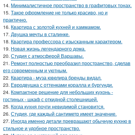
14.
Минималистичное пространство в графитовых тонах.
15.
Такое оформление не только красиво, но и
практично.
16.
Квартира с золотой кухней и хаммамом.
17.
Двушка мечты в сталинке.
18.
Квартира профессора с изысканным характером.
19.
Новая жизнь легендарного дома.
20.
Студия с атмосферой Варшавы.
21.
Ремонт полностью преобразил пространство, сделав
его современным и уютным.
22.
Квартира - муза ювелира бренды видал.
23.
Евродвушка с оттенками коралла и бургунди.
24.
Компактное решение для небольших кухонь -
гостиных - шкаф с откидной столешницей.
25.
Когда кухня почти невидимой становится.
26.
Студия, где каждый сантиметр имеет значение.
27.
Иногда именно детали превращают обычную кухню в
стильное и удобное пространство.