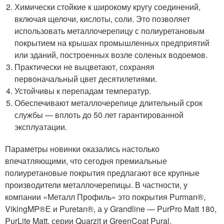
Химически стойкие к широкому кругу соединений,
включая щелочи, кислоты, соли. Это позволяет
использовать металлочерепицу с полиуретановым
покрытием на крышах промышленных предприятий
или зданий, построенных возле соленых водоемов.
Практически не выцветают, сохраняя
первоначальный цвет десятилетиями.
Устойчивы к перепадам температур.
Обеспечивают металлочерепице длительный срок
службы — вплоть до 50 лет гарантированной
эксплуатации.
Параметры новинки оказались настолько
впечатляющими, что сегодня премиальные
полиуретановые покрытия предлагают все крупные
производители металлочерепицы. В частности, у
компании «Металл Профиль» это покрытия Purman
®
,
VikingMP
®
Е и Puretan
®
, а у Grandline — PurPro Matt 180,
PurLite Matt, серии Quarzit и GreenCoat Pural.