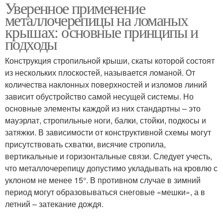
Уверенное применение
Металлочерепицы на
Крыши при установке
металлочерепицы на ломаных
ломаной крыше
крышах: основные принципы и
подходы
Работы на ломаных
Металлочерепицы для
Конструкция стропильной крыши, скаты которой состоят
крышах
ломаных крыш
из нескольких плоскостей, называется ломаной. От
количества наклонных поверхностей и изломов линий
зависит обустройство самой несущей системы. Но
основные элементы каждой из них стандартны – это
мауэрлат, стропильные ноги, балки, стойки, подкосы и
затяжки. В зависимости от конструктивной схемы могут
присутствовать схватки, висячие стропила,
вертикальные и горизонтальные связи. Следует учесть,
что металлочерепицу допустимо укладывать на кровлю с
уклоном не менее 15°. В противном случае в зимний
период могут образовываться снеговые «мешки», а в
летний – затекание дождя.