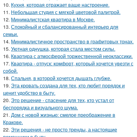
10.
Кухня, которая отражает ваше настроение.
11.
Небольшая студия с мягкой цветовой палитрой.
12.
Минималистская квартира в Москве.
13.
Спокойный и сбалансированный интерьер для
семьи.
14.
Минималистичное пространство в графитовых тонах.
15.
Уютная однушка, которая стала местом силы.
16.
Квартира с атмосферой торжественной неоклассики.
17.
Квартира - отпуск: комфорт, который хочется увезти с
собой.
18.
Спальня, в которой хочется дышать глубже.
19.
Эта кровать создана для тех, кто любит порядок и
ценит удобство в быту.
20.
Это решение - спасение для тех, кто устал от
беспорядка и визуального шума.
21.
Дом с новой жизнью: смелое преображение в
Кракове.
22.
Эти решения - не просто тренды, а настоящие
помощники в быту.