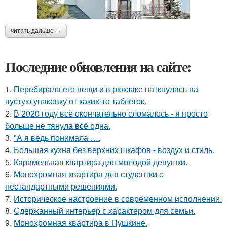
читать дальше →
Последние обновления на сайте:
1.
Перебирала его вещи и в рюкзаке наткнулась на
пустую упаковку от каких-то таблеток.
2.
В 2020 году всё окончательно сломалось - я просто
больше не тянула всё одна.
3.
"А я ведь понимала ….
4.
Большая кухня без верхних шкафов - воздух и стиль.
5.
Карамельная квартира для молодой девушки.
6.
Монохромная квартира для студентки с
нестандартными решениями.
7.
Историческое настроение в современном исполнении.
8.
Сдержанный интерьер с характером для семьи.
9.
Монохромная квартира в Пушкине.