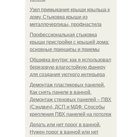
Узел примыкания крыши крыльца к
дому. Стыковка крыши из
металлочерпицы, профнастила
Профессиональная стыковка
крыши пристройки с крышей дома:
основные принципы и приемы
Обшивка внутри: как я использовал
березовую влагостойкую фанеру
для создания уютного интерьера
Демонтаж пластиковых панелей.
Как снять панели в ванной.
Демонтаж стеновых панелей – ПВХ
(Сэндвич), ДСП и МДФ. Способы
крепления ПВХ панелей на потолок
Делать или нет порог в ванной.
Нужен порог в ванной или нет