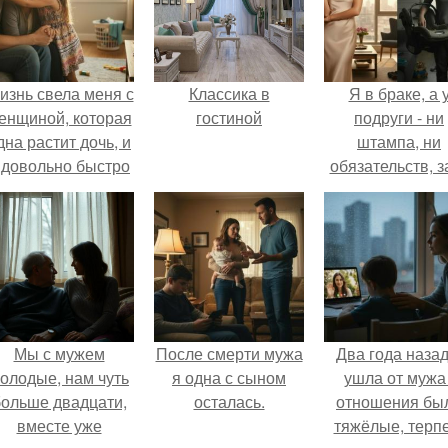
изнь свела меня с
Классика в
Я в браке, а 
енщиной, которая
гостиной
подруги - ни
дна растит дочь, и
штампа, ни
 довольно быстро
обязательств, з
привязался к ним
ключи от ново
обеим.
квартиры, кото
ей подарил
обеспеченны
мужчина.
Мы с мужем
После смерти мужа
Два года назад
олодые, нам чуть
я одна с сыном
ушла от мужа 
ольше двадцати,
осталась.
отношения бы
вместе уже
тяжёлые, терп