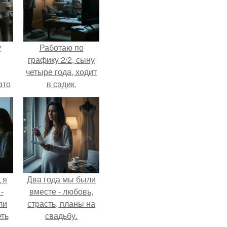
у
Работаю по
графику 2/2, сыну
четыре года, ходит
ато
в садик.
й
рую
й
 я
Два года мы были
-
вместе - любовь,
ли
страсть, планы на
еть
свадьбу.