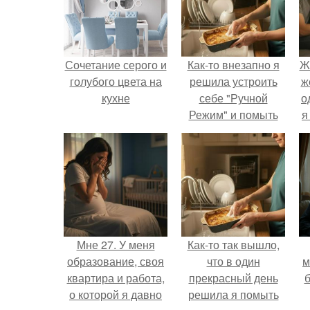
Сочетание серого и
Как-то внезапно я
Ж
голубого цвета на
решила устроить
ж
кухне
себе "Ручной
о
Режим" и помыть
я
посуду без помощи
техники.
Мне 27. У меня
Как-то так вышло,
образование, своя
что в один
м
квартира и работа,
прекрасный день
б
о которой я давно
решила я помыть