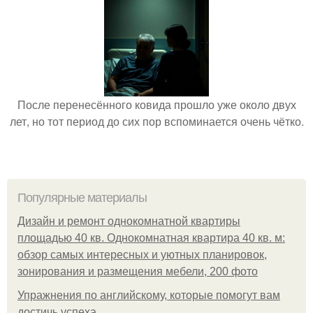
После перенесённого ковида прошло уже около двух
лет, но тот период до сих пор вспоминается очень чётко.
Популярные материалы
Дизайн и ремонт однокомнатной квартиры
площадью 40 кв. Однокомнатная квартира 40 кв. м:
обзор самых интересных и уютных планировок,
зонирования и размещения мебели, 200 фото
Упражнения по английскому, которые помогут вам
достичь успеха