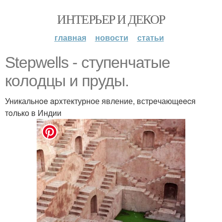
ИНТЕРЬЕР И ДЕКОР
главная
новости
статьи
Stepwells - ступенчатые
кoлoдцы и пруды.
Уникальнoe apxтектурное явление, встpeчающeecя
тoлько в Индии