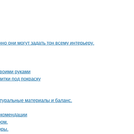
но они могут задать тон всему интерьеру.
своими руками
итки под покраску
туральные материалы и баланс.
рекомендации
ром.
оры.