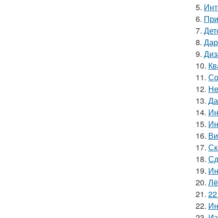
5.
Инт
6.
При
7.
Дет
8.
Дар
9.
Диз
10.
Кв
11.
Со
12.
Не
13.
Да
14.
Ин
15.
Ин
16.
Ви
17.
Ск
18.
Сд
19.
Ин
20.
Лё
21.
22
22.
Ин
23.
Из