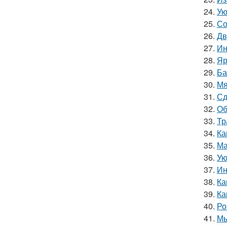
24.
Ую
25.
Со
26.
Дв
27.
Ин
28.
Яр
29.
Ба
30.
Мя
31.
Сд
32.
Об
33.
Тр
34.
Ка
35.
Ма
36.
Ую
37.
Ин
38.
Ка
39.
Ка
40.
Ро
41.
Мы