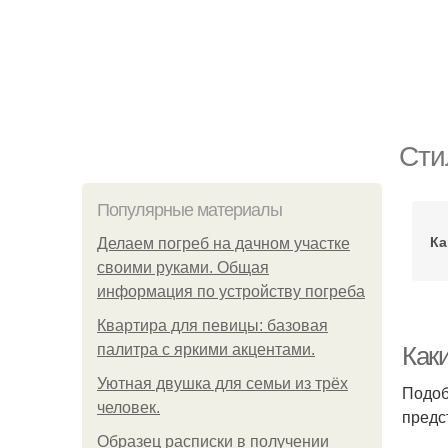
Сти
Популярные материалы
Ка
Делаем погреб на дачном участке
своими руками. Общая
информация по устройству погреба
Квартира для певицы: базовая
палитра с яркими акцентами.
Как
Уютная двушка для семьи из трёх
Подоб
человек.
предс
Образец расписки в получении