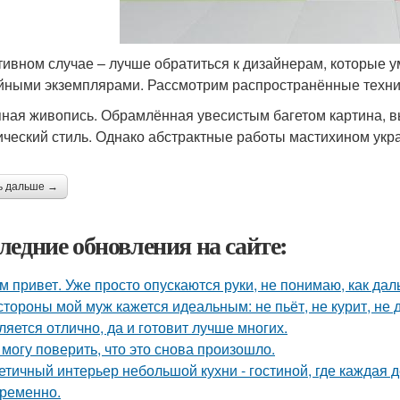
тивном случае – лучше обратиться к дизайнерам, которые у
йными экземплярами. Рассмотрим распространённые техни
ная живопись. Обрамлённая увесистым багетом картина, в
ический стиль. Однако абстрактные работы мастихином укра
ь дальше →
ледние обновления на сайте:
м привет. Уже просто опускаются руки, не понимаю, как дал
стороны мой муж кажется идеальным: не пьёт, не курит, не 
ляется отлично, да и готовит лучше многих.
 могу поверить, что это снова произошло.
етичный интерьер небольшой кухни - гостиной, где каждая 
ременно.