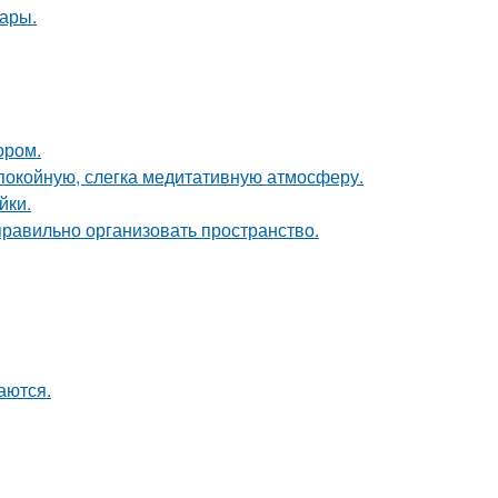
ары.
ором.
спокойную, слегка медитативную атмосферу.
йки.
равильно организовать пространство.
аются.