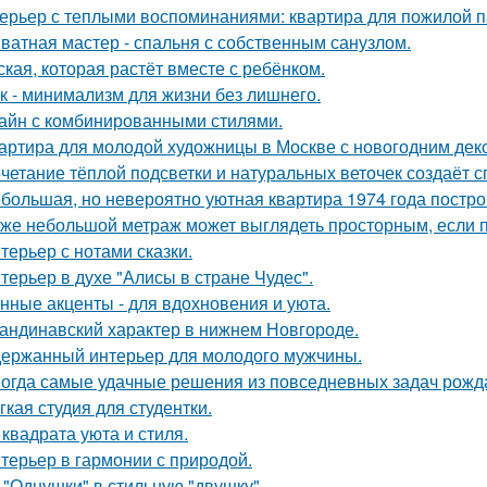
ерьер с теплыми воспоминаниями: квартира для пожилой п
ватная мастер - спальня с собственным санузлом.
ская, которая растёт вместе с ребёнком.
к - минимализм для жизни без лишнего.
айн с комбинированными стилями.
артира для молодой художницы в Москве с новогодним дек
четание тёплой подсветки и натуральных веточек создаёт 
большая, но невероятно уютная квартира 1974 года постро
же небольшой метраж может выглядеть просторным, если п
терьер с нотами сказки.
терьер в духе "Алисы в стране Чудес".
нные акценты - для вдохновения и уюта.
андинавский характер в нижнем Новгороде.
ержанный интерьер для молодого мужчины.
огда самые удачные решения из повседневных задач рожд
гкая студия для студентки.
 квадрата уюта и стиля.
терьер в гармонии с природой.
 "Однушки" в стильную "двушку".