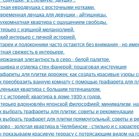
тная евродвушка с восточными нотками.
временная двушка для девушки - айтишницы.
ухкомнатная квартира с ощущением свободы.
терьер с изящной меланхолией.
кий интерьер с личной историей.
тареи и подоконники часто остаются без внимания - но имен
тная свежесть в интерьере.
ержанная элегантность в серо - белой палитре.
шивка и отделка стен фанерой: пошаговая инструкция
афареты для плитки дорожек: как создать красивые узоры 
к преобразить ванную комнату с помощью трафарета для пл
ленькая квартира с большим потенциалом.
т с историей: квартира в доме 1930-х годов.
терьер вдохновлён японской философией: минимализм, на
к выбрать трафареты для плитки: советы и рекомендации
к выбрать трафарет для плитки прямоугольный: советы и 
зово - золотая квартира в Челябинске - стильно и с характе
 показываем красивую террасу с потрясающим видом на г