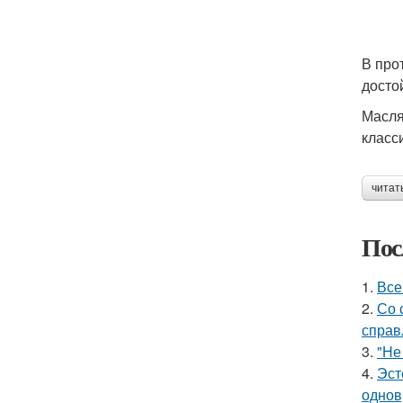
В про
досто
Масля
класс
читат
Пос
1.
Все
2.
Со 
справ
3.
"Не
4.
Эст
однов