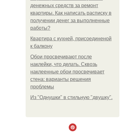
денежных средств за ремонт
квартиры. Как написать расписку в
получении денег за выполненные
работы?
Квартира с кухней, присоединеной
к балкону
Обои просвечивают после
наклейки, что делать. Сквозь
наклеенные обои просвечивает
стена: варианты решения
проблемы
Из "Однушки" в стильную "двушку".