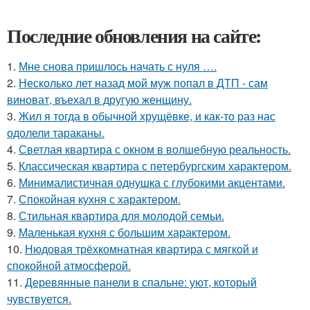
Последние обновления на сайте:
1.
Мне снова пришлось начать с нуля ….
2.
Несколько лет назад мой муж попал в ДТП - сам
виноват, въехал в другую женщину.
3.
Жил я тогда в обычной хрущёвке, и как-то раз нас
одолели тараканы.
4.
Светлая квартира с окном в волшебную реальность.
5.
Классическая квартира с петербургским характером.
6.
Минималистичная однушка с глубокими акцентами.
7.
Спокойная кухня с характером.
8.
Стильная квартира для молодой семьи.
9.
Маленькая кухня с большим характером.
10.
Нюдовая трёхкомнатная квартира с мягкой и
спокойной атмосферой.
11.
Деревянные панели в спальне: уют, который
чувствуется.