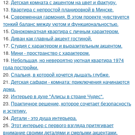
12.
Детская комната с акцентом на цвет и фактуру.
13.
Квартира с непростой планировкой в Минске.
14.
Современная гармония. В этом проекте чувствуется
тонкий баланс между уютом и функциональностью.
15.
Однокомнатная квартира с личным характером.
16.
Диван как главный акцент гостиной.
17.
Студия с характером и выразительным акцентом.
18.
Мини - пространство с характером.
19.
Небольшая, но невероятно уютная квартира 1974
года постройки.
20.
Спальня, в которой хочется дышать глубже.
21.
Детская сафари - комната: приключения начинаются
дома.
22.
Интерьер в духе "Алисы в стране Чудес".
23.
Практичное решение, которое сочетает безопасность
и эстетику.
24.
Детали - это душа интерьера.
25.
Этот интерьер с первого взгляда притягивает
внимание своими деталями и смелыми акцентами.