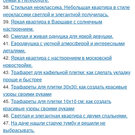
38.
Стильная неоклассика. Небольшая квартира в стиле
неоклассики светлой и элегантной получилась.
39.
Яркая квартира в Варшаве с солнечным
настроением.
40.
Смелая и живая однушка для яркой девушки.
41.
Евродвушка с уютной атмосферой и интересными
деталями.
42.
Яркая квартира с настроением в московской
новостройке.
43.
Трафарет для кафельной плитки: как сделать укладку
проще и быстрее
44.
Трафареты для плитки 30х30: как создать красивые
узоры своими руками
45.
Трафареты для плитки 10х10 см: как создать
красивые узоры своими руками
46.
Светлая и элегантная квартира с двумя спальнями.
47.
На даче нашли старую тумбу и решили не
выбрасывать.