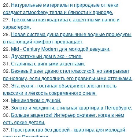
26.
Натуральные материалы и природные оттенки
создают атмосферу тепла и близости к природе.
27.
Трёхкомнатная квартира с акцентными панно и
характером.
28.
Новая система душа привычные водные процедуры
в настоящий комфорт превращает.
29.
Mid - Century Modern для молодой девушки.
30.
Двухэтажный дом в эко - стиле.
31.
Сталинка с винными акцентами.
32.
Бежевый цвет давно стал классикой, но заигрывает
по-новому, если дополнить его правильными оттенками.
33.
Эта кухня - гостиная объединяет элегантность
классики и лёгкость современного стиля.
34.
Минимализм с душой.
35.
Золото и молдинги: стильная квартира в Петербурге.
36.
Больше акцентов! Интерьер оживает, когда в нём
есть яркие детали.
37.
Пространство без дверей - квартира для молодой
семьи в Петербурге.