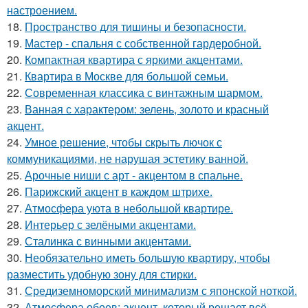
настроением.
18.
Пространство для тишины и безопасности.
19.
Мастер - спальня с собственной гардеробной.
20.
Компактная квартира с яркими акцентами.
21.
Квартира в Москве для большой семьи.
22.
Современная классика с винтажным шармом.
23.
Ванная с характером: зелень, золото и красный
акцент.
24.
Умное решение, чтобы скрыть лючок с
коммуникациями, не нарушая эстетику ванной.
25.
Арочные ниши с арт - акцентом в спальне.
26.
Парижский акцент в каждом штрихе.
27.
Атмосфера уюта в небольшой квартире.
28.
Интерьер с зелёными акцентами.
29.
Сталинка с винными акцентами.
30.
Необязательно иметь большую квартиру, чтобы
разместить удобную зону для стирки.
31.
Средиземноморский минимализм с японской ноткой.
32.
Атмосфера обоев: акцент, который решает всё.