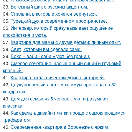
33.
Богемный шик с русским акцентом.
34.
Спальни, в которые хочется вернуться.
35.
Турецкий дух в современном пространстве.
36.
Интерьер, который сразу вызывает ощущение
спокойствия и уюта.
37.
Квартира для мамы с двумя детьми: личный опыт.
38.
Свет, который вы сделали сами.
39.
Бохо + ваби - саби = уют без границ.
40.
Смелое сочетание: насыщенный синий и глубокий
красный.
41.
Квартира в классическом доме с историей.
42.
Двухуровневый лофт: максимум простора на 82
квадратах.
43.
Дом для семьи из 5 человек: уют и разумная
классика.
44.
Как сделать дизайн плитки проще с самоклеющимся
трафаретом
45.
Современная квартира в Воронеже с ярким