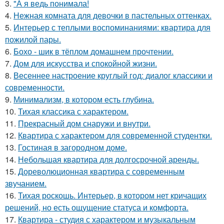
3.
"А я ведь понимала!
4.
Нежная комната для девочки в пастельных оттенках.
5.
Интерьер с теплыми воспоминаниями: квартира для
пожилой пары.
6.
Бохо - шик в тёплом домашнем прочтении.
7.
Дом для искусства и спокойной жизни.
8.
Весеннее настроение круглый год: диалог классики и
современности.
9.
Минимализм, в котором есть глубина.
10.
Тихая классика с характером.
11.
Прекрасный дом снаружи и внутри.
12.
Квартира с характером для современной студентки.
13.
Гостиная в загородном доме.
14.
Небольшая квартира для долгосрочной аренды.
15.
Дореволюционная квартира с современным
звучанием.
16.
Тихая роскошь. Интерьер, в котором нет кричащих
решений, но есть ощущение статуса и комфорта.
17.
Квартира - студия с характером и музыкальным