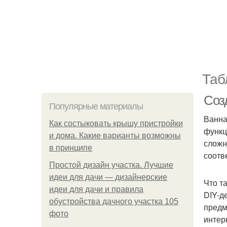
Таб
Соз
Популярные материалы
Ванна
Как состыковать крышу пристройки
функц
и дома. Какие варианты возможны
сложн
в принципе
соотв
Простой дизайн участка. Лучшие
идеи для дачи — дизайнерские
Что т
идеи для дачи и правила
DIY-д
обустройства дачного участка 105
предм
фото
интер