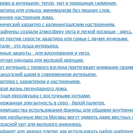
рево в интерьере: тепло, уют и природная гармония.
артира для отдыха: минимализм без лишних слов.
еннее настроение дома.
нический характер с калининградским настроением.
зайнеры создали атмосферу уюта и легкой роскоши - здесь
ет против серости: квартира для семьи с двумя дочерьми.
тали - это душа интерьера.
нные акценты - для вдохновения и уюта.
етлая однушка для молодой девушки.
от интерьер с первого взгляда притягивает внимание свои
анцузский шарм в современном интерьере.
артира с характером и настроением.
вая жизнь легендарного дома.
тная евродвушка с восточными нотками.
ержанная элегантность в серо - белой палитре.
еимущества использования фанеры для обшивки внутренн
кие необычные места Москвы могут удивить даже местных 
родской уют для молодого инженера.
афарет для декора плитки: как использовать набор шаблон