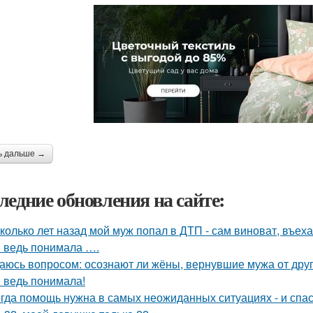
ь дальше →
ледние обновления на сайте:
колько лет назад мой муж попал в ДТП - сам виноват, въех
я ведь понимала ….
аюсь вопросом: осознают ли жёны, вернувшие мужа от друго
я ведь понимала!
гда помощь нужна в самых неожиданных ситуациях - и спас