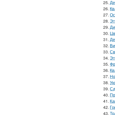
25.
Де
26.
Кв
27.
Ос
28.
Эт
29.
Ди
30.
Цв
31.
Де
32.
Ви
33.
Св
34.
Эт
35.
Фр
36.
Кв
37.
Но
38.
Ую
39.
Сд
40.
Пр
41.
Ка
42.
Го
43.
Тр