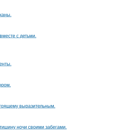
каны.
вместе с детьми.
енты.
ором.
стоящему выразительным.
 тишину ночи своими забегами.