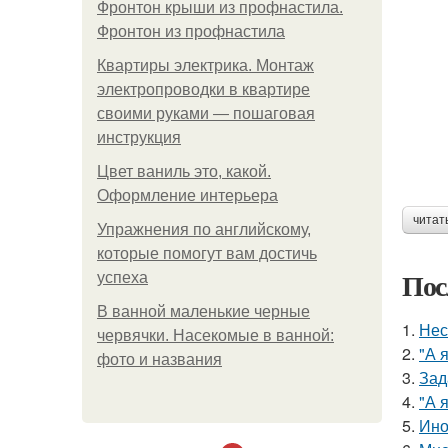
Фронтон крыши из профнастила.
Фронтон из профнастила
Квартиры электрика. Монтаж
электропроводки в квартире
своими руками — пошаговая
инструкция
Цвет ваниль это, какой.
Оформление интерьера
читат
Упражнения по английскому,
которые помогут вам достичь
Пос
успеха
В ванной маленькие черные
1.
Нес
червячки. Насекомые в ванной:
2.
"А 
фото и названия
3.
Зад
4.
"А 
5.
Ино