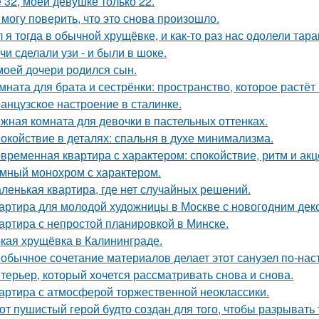
 32, моей девушке только 22.
 могу поверить, что это снова произошло.
 я тогда в обычной хрущёвке, и как-то раз нас одолели тара
чи сделали узи - и были в шоке.
моей дочери родился сын.
мната для брата и сестрёнки: пространство, которое растёт 
анцузское настроение в сталинке.
жная комната для девочки в пастельных оттенках.
окойствие в деталях: спальня в духе минимализма.
временная квартира с характером: спокойствие, ритм и акц
мный монохром с характером.
ленькая квартира, где нет случайных решений.
артира для молодой художницы в Москве с новогодним дек
артира с непростой планировкой в Минске.
кая хрущёвка в Калининграде.
обычное сочетание материалов делает этот санузел по-на
терьер, который хочется рассматривать снова и снова.
артира с атмосферой торжественной неоклассики.
от пушистый герой будто создан для того, чтобы разрывать