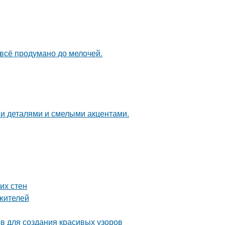
 всё продумано до мелочей.
ми деталями и смелыми акцентами.
их стен
жителей
ов для создания красивых узоров