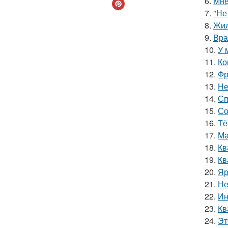
6.
Мне
7.
"Не
8.
Жил
9.
Вра
10.
У 
11.
Ко
12.
Фр
13.
Не
14.
Сп
15.
Со
16.
Тё
17.
Ма
18.
Кв
19.
Кв
20.
Яр
21.
Не
22.
Ин
23.
Кв
24.
Эт