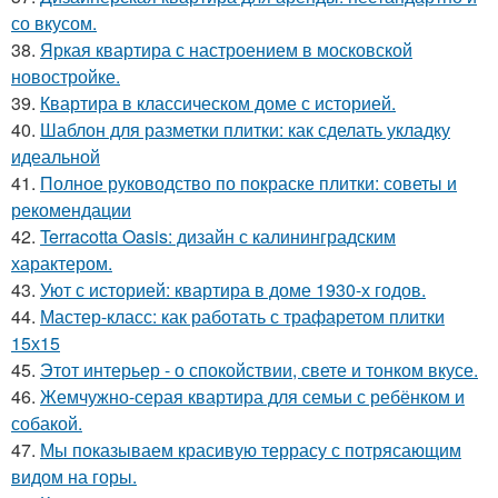
со вкусом.
38.
Яркая квартира с настроением в московской
новостройке.
39.
Квартира в классическом доме с историей.
40.
Шаблон для разметки плитки: как сделать укладку
идеальной
41.
Полное руководство по покраске плитки: советы и
рекомендации
42.
Terracotta Oasis: дизайн с калининградским
характером.
43.
Уют с историей: квартира в доме 1930-х годов.
44.
Мастер-класс: как работать с трафаретом плитки
15х15
45.
Этот интерьер - о спокойствии, свете и тонком вкусе.
46.
Жемчужно-серая квартира для семьи с ребёнком и
собакой.
47.
Мы показываем красивую террасу с потрясающим
видом на горы.