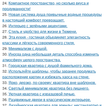
24.
Компактное пространство, но сколько вкуса и
продуманности!
25.
Новая система душа привычные водные процедуры
в настоящий комфорт превращает.
26.
Интерьер с зелёными акцентами.
27.
Стиль и удобство для жизни в Тюмени.
28.
Эта кухня - гостиная объединяет элегантность
классики и лёгкость современного стиля.
29.
Минимализм с душой.
30.
Иногда одна небольшая деталь способна изменить
атмосферу целого пространства.
31.
Городская квартира с душой фамильного дома.
32.
Используйте шаблоны, чтобы заранее продумать
расположение картин и избежать хаоса на стене.
33.
Ярко, дерзко, по-своему: квартира вне шаблонов.
34.
Светлый минимализм: квартира без лишнего.
35.
Уютная квартира с изразцовой печью.
36.
Раздвижные двери в классическом интерьере.
37.
Дизайнерская квартира для аренды: нестандартно и