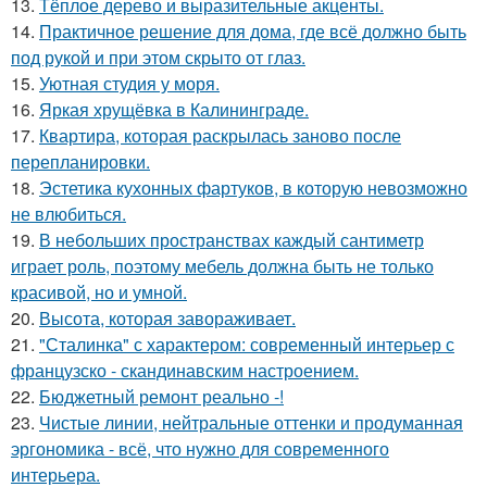
13.
Тёплое дерево и выразительные акценты.
14.
Практичное решение для дома, где всё должно быть
под рукой и при этом скрыто от глаз.
15.
Уютная студия у моря.
16.
Яркая хрущёвка в Калининграде.
17.
Квартира, которая раскрылась заново после
перепланировки.
18.
Эстетика кухонных фартуков, в которую невозможно
не влюбиться.
19.
В небольших пространствах каждый сантиметр
играет роль, поэтому мебель должна быть не только
красивой, но и умной.
20.
Высота, которая завораживает.
21.
"Сталинка" с характером: современный интерьер с
французско - скандинавским настроением.
22.
Бюджетный ремонт реально -!
23.
Чистые линии, нейтральные оттенки и продуманная
эргономика - всё, что нужно для современного
интерьера.