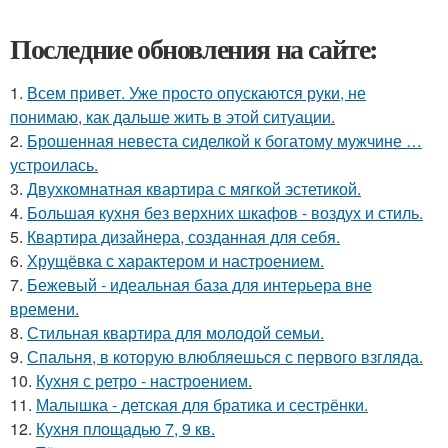
Последние обновления на сайте:
1.
Всем привет. Уже просто опускаются руки, не
понимаю, как дальше жить в этой ситуации.
2.
Брошенная невеста сиделкой к богатому мужчине …
устроилась.
3.
Двухкомнатная квартира с мягкой эстетикой.
4.
Большая кухня без верхних шкафов - воздух и стиль.
5.
Квартира дизайнера, созданная для себя.
6.
Хрущёвка с характером и настроением.
7.
Бежевый - идеальная база для интерьера вне
времени.
8.
Стильная квартира для молодой семьи.
9.
Спальня, в которую влюбляешься с первого взгляда.
10.
Кухня с ретро - настроением.
11.
Малышка - детская для братика и сестрёнки.
12.
Кухня площадью 7, 9 кв.