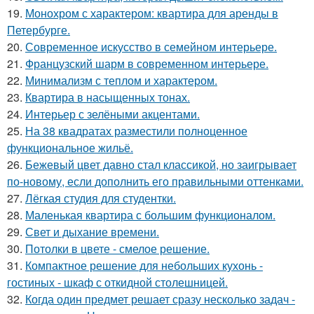
19.
Монохром с характером: квартира для аренды в
Петербурге.
20.
Современное искусство в семейном интерьере.
21.
Французский шарм в современном интерьере.
22.
Минимализм с теплом и характером.
23.
Квартира в насыщенных тонах.
24.
Интерьер с зелёными акцентами.
25.
На 38 квадратах разместили полноценное
функциональное жильё.
26.
Бежевый цвет давно стал классикой, но заигрывает
по-новому, если дополнить его правильными оттенками.
27.
Лёгкая студия для студентки.
28.
Маленькая квартира с большим функционалом.
29.
Свет и дыхание времени.
30.
Потолки в цвете - смелое решение.
31.
Компактное решение для небольших кухонь -
гостиных - шкаф с откидной столешницей.
32.
Когда один предмет решает сразу несколько задач -