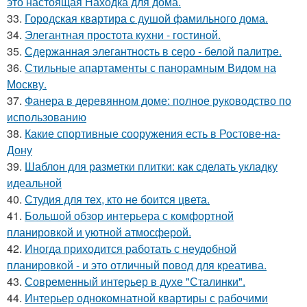
это настоящая Находка для дома.
33.
Городская квартира с душой фамильного дома.
34.
Элегантная простота кухни - гостиной.
35.
Сдержанная элегантность в серо - белой палитре.
36.
Стильные апартаменты с панорамным Видом на
Москву.
37.
Фанера в деревянном доме: полное руководство по
использованию
38.
Какие спортивные сооружения есть в Ростове-на-
Дону
39.
Шаблон для разметки плитки: как сделать укладку
идеальной
40.
Студия для тех, кто не боится цвета.
41.
Большой обзор интерьера с комфортной
планировкой и уютной атмосферой.
42.
Иногда приходится работать с неудобной
планировкой - и это отличный повод для креатива.
43.
Современный интерьер в духе "Сталинки".
44.
Интерьер однокомнатной квартиры с рабочими