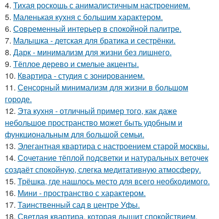
4.
Тихая роскошь с анималистичным настроением.
5.
Маленькая кухня с большим характером.
6.
Современный интерьер в спокойной палитре.
7.
Малышка - детская для братика и сестрёнки.
8.
Дарк - минимализм для жизни без лишнего.
9.
Тёплое дерево и смелые акценты.
10.
Квартира - студия с зонированием.
11.
Сенсорный минимализм для жизни в большом
городе.
12.
Эта кухня - отличный пример того, как даже
небольшое пространство может быть удобным и
функциональным для большой семьи.
13.
Элегантная квартира с настроением старой москвы.
14.
Сочетание тёплой подсветки и натуральных веточек
создаёт спокойную, слегка медитативную атмосферу.
15.
Трёшка, где нашлось место для всего необходимого.
16.
Мини - пространство с характером.
17.
Таинственный сад в центре Уфы.
18.
Светлая квартира, которая дышит спокойствием.