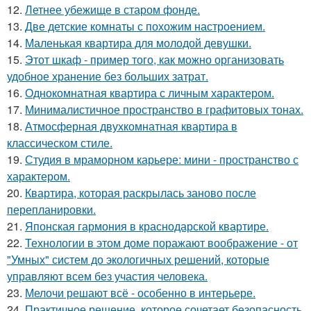
12.
Летнее убежище в старом фонде.
13.
Две детские комнаты с похожим настроением.
14.
Маленькая квартира для молодой девушки.
15.
Этот шкаф - пример того, как можно организовать
удобное хранение без больших затрат.
16.
Однокомнатная квартира с личным характером.
17.
Минималистичное пространство в графитовых тонах.
18.
Атмосферная двухкомнатная квартира в
классическом стиле.
19.
Студия в мраморном карьере: мини - пространство с
характером.
20.
Квартира, которая раскрылась заново после
перепланировки.
21.
Японская гармония в краснодарской квартире.
22.
Технологии в этом доме поражают воображение - от
"Умных" систем до экологичных решений, которые
управляют всем без участия человека.
23.
Мелочи решают всё - особенно в интерьере.
24.
Практичное решение, которое сочетает безопасность