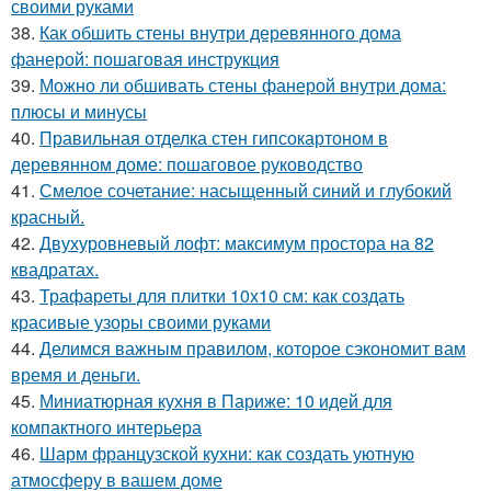
своими руками
38.
Как обшить стены внутри деревянного дома
фанерой: пошаговая инструкция
39.
Можно ли обшивать стены фанерой внутри дома:
плюсы и минусы
40.
Правильная отделка стен гипсокартоном в
деревянном доме: пошаговое руководство
41.
Смелое сочетание: насыщенный синий и глубокий
красный.
42.
Двухуровневый лофт: максимум простора на 82
квадратах.
43.
Трафареты для плитки 10х10 см: как создать
красивые узоры своими руками
44.
Делимся важным правилом, которое сэкономит вам
время и деньги.
45.
Миниатюрная кухня в Париже: 10 идей для
компактного интерьера
46.
Шарм французской кухни: как создать уютную
атмосферу в вашем доме