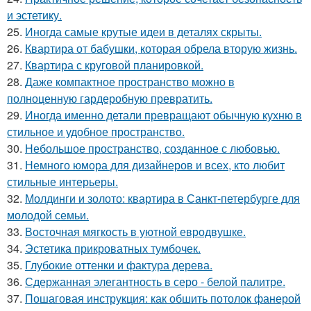
и эстетику.
25.
Иногда самые крутые идеи в деталях скрыты.
26.
Квартира от бабушки, которая обрела вторую жизнь.
27.
Квартира с круговой планировкой.
28.
Даже компактное пространство можно в
полноценную гардеробную превратить.
29.
Иногда именно детали превращают обычную кухню в
стильное и удобное пространство.
30.
Небольшое пространство, созданное с любовью.
31.
Немного юмора для дизайнеров и всех, кто любит
стильные интерьеры.
32.
Молдинги и золото: квартира в Санкт-петербурге для
молодой семьи.
33.
Восточная мягкость в уютной евродвушке.
34.
Эстетика прикроватных тумбочек.
35.
Глубокие оттенки и фактура дерева.
36.
Сдержанная элегантность в серо - белой палитре.
37.
Пошаговая инструкция: как обшить потолок фанерой