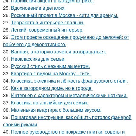
24.
Парижский акцент в каждом штрихе.
25.
Вдохновение в деталях.
26.
Роскошный проект в Москва - сити для аренды.
27.
Терракота в интерьере спальни.
28.
Легкий, современный интерьер.
29.
Этом проекте освещение продумано до мелочей: от
рабочего до декоративного.
30.
Ванная, в которую хочется возвращаться.
31.
Неоклассика для семьи.
32.
Русский стиль с нежным акцентом.
33.
Квартира с видом на Москву - сити.
34.
Классика, эклектика и лёгкость французского стиля.
35.
Как в загородном доме, но в городе.
36.
Интерьер с характером и металлическими нотками.
37.
Классика по-английски для семьи.
38.
Маленькая квартира с большим вкусом.
39.
Пошаговая инструкция: как обшить потолок фанерой
своими руками
40.
Полное руководство по покраске плитки: советы и