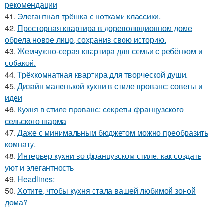
рекомендации
41.
Элегантная трёшка с нотками классики.
42.
Просторная квартира в дореволюционном доме
обрела новое лицо, сохранив свою историю.
43.
Жемчужно-серая квартира для семьи с ребёнком и
собакой.
44.
Трёхкомнатная квартира для творческой души.
45.
Дизайн маленькой кухни в стиле прованс: советы и
идеи
46.
Кухня в стиле прованс: секреты французского
сельского шарма
47.
Даже с минимальным бюджетом можно преобразить
комнату.
48.
Интерьер кухни во французском стиле: как создать
уют и элегантность
49.
Headlines:
50.
Хотите, чтобы кухня стала вашей любимой зоной
дома?