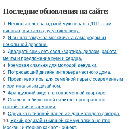
Последние обновления на сайте:
1.
Несколько лет назад мой муж попал в ДТП - сам
виноват, въехал в другую женщину.
2.
Я вышла замуж за москвича, а сама родом из
небольшой деревни.
3.
Двадцать семь лет, своя квартира, диплом, работа
мечты и предложение руки и сердца.
4.
Кремовая спальня для молодой девушки.
5.
Потрясающий дизайн интерьера частного дома.
6.
Проект квартиры для семейной пары с современным
и оригинальным дизайном.
7.
Французский акцент в современной квартире.
8.
Спальня в бирюзовой палитре: пространство
спокойствия и гармонии.
9.
Однушка в типовой панельке для молодого доктора.
10.
Яркий редизайн бывшей коммуналки в центре
Москвы: интерьер как арт - объект.