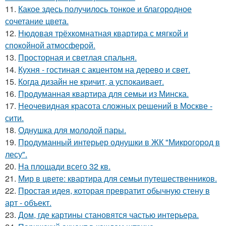
11.
Какое здесь получилось тонкое и благородное
сочетание цвета.
12.
Нюдовая трёхкомнатная квартира с мягкой и
спокойной атмосферой.
13.
Просторная и светлая спальня.
14.
Кухня - гостиная с акцентом на дерево и свет.
15.
Когда дизайн не кричит, а успокаивает.
16.
Продуманная квартира для семьи из Минска.
17.
Неочевидная красота сложных решений в Москве -
сити.
18.
Однушка для молодой пары.
19.
Продуманный интерьер однушки в ЖК "Микрогород в
лесу".
20.
На площади всего 32 кв.
21.
Мир в цвете: квартира для семьи путешественников.
22.
Простая идея, которая превратит обычную стену в
арт - объект.
23.
Дом, где картины становятся частью интерьера.