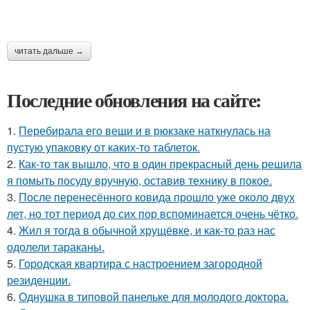
читать дальше →
Последние обновления на сайте:
1.
Перебирала его вещи и в рюкзаке наткнулась на
пустую упаковку от каких-то таблеток.
2.
Как-то так вышло, что в один прекрасный день решила
я помыть посуду вручную, оставив технику в покое.
3.
После перенесённого ковида прошло уже около двух
лет, но тот период до сих пор вспоминается очень чётко.
4.
Жил я тогда в обычной хрущёвке, и как-то раз нас
одолели тараканы.
5.
Городская квартира с настроением загородной
резиденции.
6.
Однушка в типовой панельке для молодого доктора.