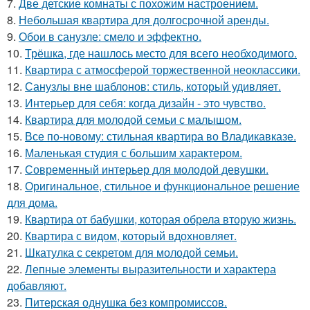
7.
Две детские комнаты с похожим настроением.
8.
Небольшая квартира для долгосрочной аренды.
9.
Обои в санузле: смело и эффектно.
10.
Трёшка, где нашлось место для всего необходимого.
11.
Квартира с атмосферой торжественной неоклассики.
12.
Санузлы вне шаблонов: стиль, который удивляет.
13.
Интерьер для себя: когда дизайн - это чувство.
14.
Квартира для молодой семьи с малышом.
15.
Все по-новому: стильная квартира во Владикавказе.
16.
Маленькая студия с большим характером.
17.
Современный интерьер для молодой девушки.
18.
Оригинальное, стильное и функциональное решение
для дома.
19.
Квартира от бабушки, которая обрела вторую жизнь.
20.
Квартира с видом, который вдохновляет.
21.
Шкатулка с секретом для молодой семьи.
22.
Лепные элементы выразительности и характера
добавляют.
23.
Питерская однушка без компромиссов.