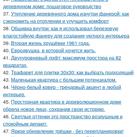
деревянном доме: пошаговое руководство
37.
Утепление деревянного дома изнутри фанерой: как
сэкономить на отоплении и улучшить комфорт
38.
Обшивка внутри: как я использовал березовую
влагостойкую фанеру для создания уютного интерьера
39.
Вторая жизнь хрущёвки 1961 года.
40.
Евродвушка, в которой хочется жить.
41.
Двухуровневый лофт: максимум простора на 82
квадратах.
42.
Трафарет для плитки 30х30: как выбрать подходящий
43.
Маленькая квартира с большим потенциалом.
44.
Чёрно-белый ковер - трендовый акцент в любой
интерьер.
45.
Просторная квартира в дореволюционном доме
обрела новое лицо, сохранив свою историю.
46.
Светлые оттенки это пространство воздушным и
спокойным делают.
47.
Яркое обновление трёшки - без перепланировки!