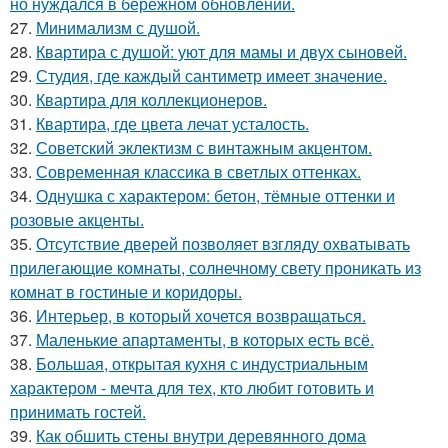
но нуждался в бережном обновлении.
27.
Минимализм с душой.
28.
Квартира с душой: уют для мамы и двух сыновей.
29.
Студия, где каждый сантиметр имеет значение.
30.
Квартира для коллекционеров.
31.
Квартира, где цвета лечат усталость.
32.
Советский эклектизм с винтажным акцентом.
33.
Современная классика в светлых оттенках.
34.
Однушка с характером: бетон, тёмные оттенки и
розовые акценты.
35.
Отсутствие дверей позволяет взгляду охватывать
прилегающие комнаты, солнечному свету проникать из
комнат в гостиные и коридоры.
36.
Интерьер, в который хочется возвращаться.
37.
Маленькие апартаменты, в которых есть всё.
38.
Большая, открытая кухня с индустриальным
характером - мечта для тех, кто любит готовить и
принимать гостей.
39.
Как обшить стены внутри деревянного дома