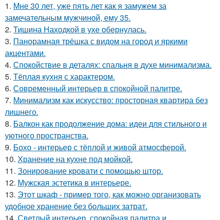
1.
Мне 30 лет, уже пять лет как я замужем за
замечательным мужчиной, ему 35.
2.
Тишина Находкой в ухе обернулась.
3.
Панорамная трёшка с видом на город и яркими
акцентами.
4.
Спокойствие в деталях: спальня в духе минимализма.
5.
Тёплая кухня с характером.
6.
Современный интерьер в спокойной палитре.
7.
Минимализм как искусство: просторная квартира без
лишнего.
8.
Балкон как продолжение дома: идеи для стильного и
уютного пространства.
9.
Бохо - интерьер с тёплой и живой атмосферой.
10.
Хранение на кухне под мойкой.
11.
Зонирование кровати с помощью штор.
12.
Мужская эстетика в интерьере.
13.
Этот шкаф - пример того, как можно организовать
удобное хранение без больших затрат.
14.
Светлый интерьер, спокойная палитра и