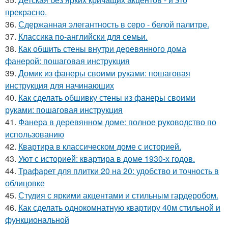
прекрасно.
36.
Сдержанная элегантность в серо - белой палитре.
37.
Классика по-английски для семьи.
38.
Как обшить стены внутри деревянного дома
фанерой: пошаговая инструкция
39.
Домик из фанеры своими руками: пошаговая
инструкция для начинающих
40.
Как сделать обшивку стены из фанеры своими
руками: пошаговая инструкция
41.
Фанера в деревянном доме: полное руководство по
использованию
42.
Квартира в классическом доме с историей.
43.
Уют с историей: квартира в доме 1930-х годов.
44.
Трафарет для плитки 20 на 20: удобство и точность в
облицовке
45.
Студия с яркими акцентами и стильным гардеробом.
46.
Как сделать однокомнатную квартиру 40м стильной и
функциональной