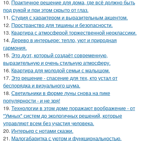
10.
Практичное решение для дома, где всё должно быть
под рукой и при этом скрыто от глаз.
11.
Студия с характером и выразительным акцентом.
12.
Пространство для тишины и безопасности.
13.
Квартира с атмосферой торжественной неоклассики.
14.
Дерево в интерьере: тепло, уют и природная
гармония.
15.
Это дуэт, который создаёт современную,
выразительную и очень стильную атмосферу.
16.
Квартира для молодой семьи с малышом.
17.
Это решение - спасение для тех, кто устал от
беспорядка и визуального шума.
18.
Светильники в форме луны снова на пике
популярности - и не зря!
19.
Технологии в этом доме поражают воображение - от
"Умных" систем до экологичных решений, которые
управляют всем без участия человека.
20.
Интерьер с нотами сказки.
21.
Малогабаритка с уютом и функциональностью.