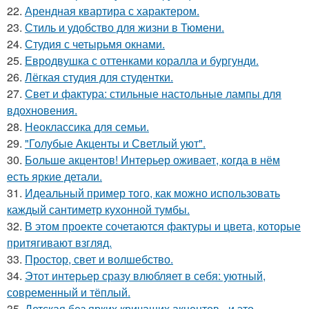
22.
Арендная квартира с характером.
23.
Стиль и удобство для жизни в Тюмени.
24.
Студия с четырьмя окнами.
25.
Евродвушка с оттенками коралла и бургунди.
26.
Лёгкая студия для студентки.
27.
Свет и фактура: стильные настольные лампы для
вдохновения.
28.
Неоклассика для семьи.
29.
"Голубые Акценты и Светлый уют".
30.
Больше акцентов! Интерьер оживает, когда в нём
есть яркие детали.
31.
Идеальный пример того, как можно использовать
каждый сантиметр кухонной тумбы.
32.
В этом проекте сочетаются фактуры и цвета, которые
притягивают взгляд.
33.
Простор, свет и волшебство.
34.
Этот интерьер сразу влюбляет в себя: уютный,
современный и тёплый.
35.
Детская без ярких кричащих акцентов - и это