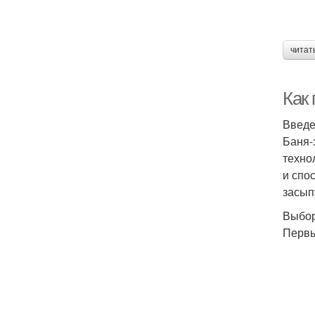
читат
Как
Введ
Баня-
техно
и спо
засып
Выбор
Первы