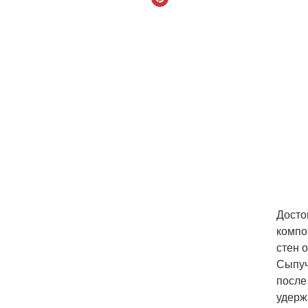
Досто
компо
стен 
Сыпуч
после
удерж