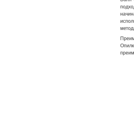
подхо
начин
испол
метод
Преим
Опилк
преим