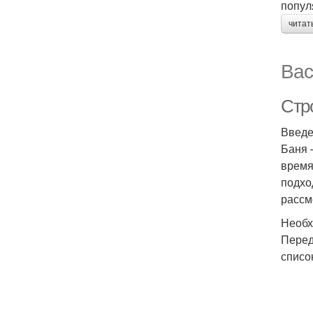
попул
читат
Вас
Стр
Введ
Баня 
время
подхо
рассм
Необх
Перед
списо