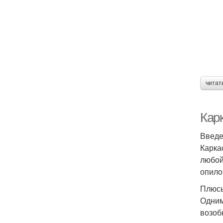
читат
Кар
Введ
Карка
любой
опило
Плюсы
Одним
возоб