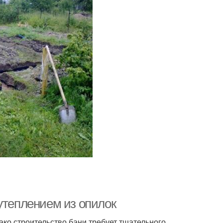
утеплением из опилок
нако строительство бани требует тщательного