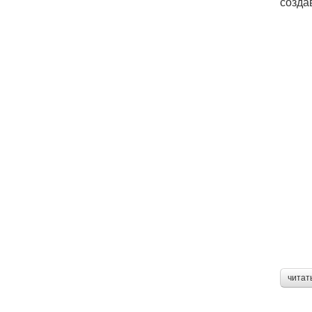
созда
читат