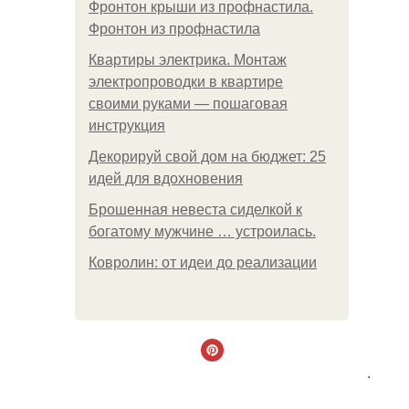
Фронтон крыши из профнастила.
Фронтон из профнастила
Квартиры электрика. Монтаж
электропроводки в квартире
своими руками — пошаговая
инструкция
Декорируй свой дом на бюджет: 25
идей для вдохновения
Брошенная невеста сиделкой к
богатому мужчине … устроилась.
Ковролин: от идеи до реализации
.