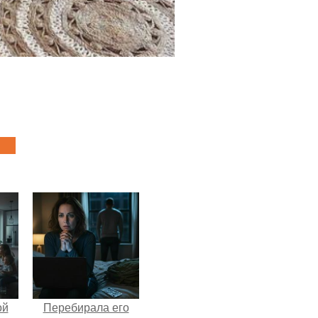
ой
Перебирала его