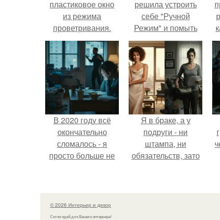
пластиковое окно
решила устроить
п
из режима
себе "Ручной
р
проветривания.
Режим" и помыть
к
Ручку заклинило в
посуду без помощи
верхнем, откидном
техники.
положении
В 2020 году всё
Я в браке, а у
окончательно
подруги - ни
сломалось - я
штампа, ни
ч
просто больше не
обязательств, зато
тянула всё одна.
ключи от новой
квартиры, которую
ей подарил
обеспеченный
© 2026 Интерьер и декор
мужчина.
Сотни идей для Вашего интерьера!