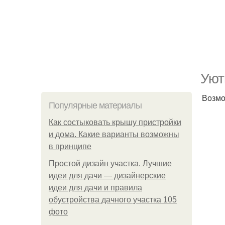
Уют
Возмо
Популярные материалы
Как состыковать крышу пристройки
и дома. Какие варианты возможны
в принципе
Простой дизайн участка. Лучшие
идеи для дачи — дизайнерские
идеи для дачи и правила
обустройства дачного участка 105
фото