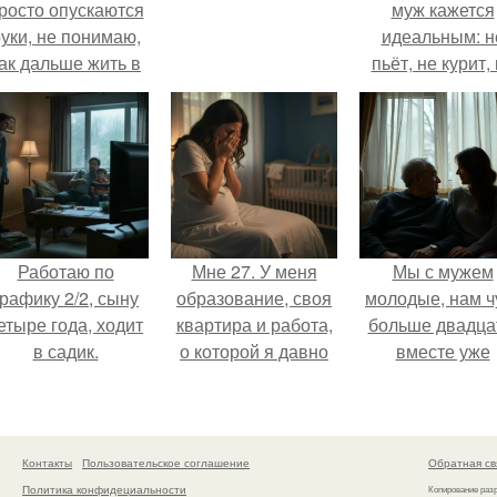
росто опускаются
муж кажется
уки, не понимаю,
идеальным: н
ак дальше жить в
пьёт, не курит,
этой ситуации.
даёт поводов 
ревности, с
ребёнком
справляется
отлично, да 
готовит лучш
многих.
Работаю по
Мне 27. У меня
Мы с мужем
графику 2/2, сыну
образование, своя
молодые, нам ч
етыре года, ходит
квартира и работа,
больше двадца
в садик.
о которой я давно
вместе уже
мечтала.
несколько лет, е
маленький ребё
- сыну всего го
Контакты
Пользовательское соглашение
Обратная св
Политика конфидециальности
Копирование раз