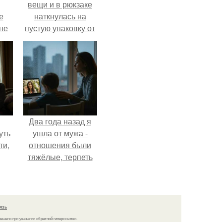
вещи и в рюкзаке
е
наткнулась на
 не
пустую упаковку от
для
каких-то таблеток.
и
е
Два года назад я
уть
ушла от мужа -
ти,
отношения были
тяжёлые, терпеть
сть
дальше просто не
нок
могла.
д.
язь
решено при указании обратной гиперссылки.