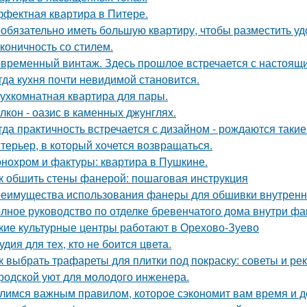
фектная квартира в Питере.
обязательно иметь большую квартиру, чтобы разместить удо
коничность со стилем.
временный винтаж. Здесь прошлое встречается с настоящи
гда кухня почти невидимой становится.
ухкомнатная квартира для пары.
лкон - оазис в каменных джунглях.
гда практичность встречается с дизайном - рождаются такие
терьер, в который хочется возвращаться.
нохром и фактуры: квартира в Пушкине.
к обшить стены фанерой: пошаговая инструкция
еимущества использования фанеры для обшивки внутренн
лное руководство по отделке бревенчатого дома внутри ф
кие культурные центры работают в Орехово-Зуево
удия для тех, кто не боится цвета.
к выбрать трафареты для плитки под покраску: советы и р
родской уют для молодого инженера.
лимся важным правилом, которое сэкономит вам время и д