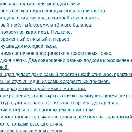
ильная квартира для молодой семьи.
большая квартира с продуманной планировкой.
андинавская тишина, в которой хочется жить.
рый + жёлтый: формула тёплого баланса.
нохромная квартира в Пушкине.
временный стильный интерьер.
нушка для молодой пары.
нималистичное пространство в графитовых тонах.
джия мечты. Два совершенно разных подхода к оформлени
ный.
а идея делает даже самый простой шкаф стильнее, практичне
зные стулья - один из самых эффектных приёмов.
артира для молодой семьи с малышом.
ное решение, чтобы скрыть лючок с коммуникациями, не на
ктура, уют и характер: стильная квартира для аренды.
кий интерьер с испанским темпераментом.
много творчества, чувство стиля и доля юмора - идеальны
фт с нотками русского стиля.
артира в насыщенных тонах.