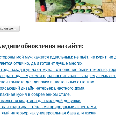
ь дальше →
ледние обновления на сайте:
стороны мой муж кажется идеальным: не пьёт, не курит, не 
ляется отлично, да и готовит лучше многих.
 года назад я ушла от мужа - отношения были тяжёлые, тер
ле развода с мужем я одна воспитываю сына, ему семь лет
ная комната для девочки в пастельных оттенках.
рясающий дизайн интерьера частного дома.
пактная кухня в современном стиле.
амельная квартира для молодой девушки.
тлая квартира с тёплыми природными акцентами.
тлый интерьер как универсальная база для жизни.