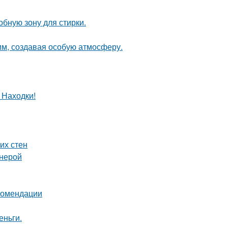
бную зону для стирки.
м, создавая особую атмосферу.
 Находки!
их стен
анерой
екомендации
еньги.