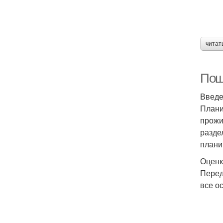
читат
Поша
Введ
Плани
прожи
разде
плани
Оценк
Перед
все о