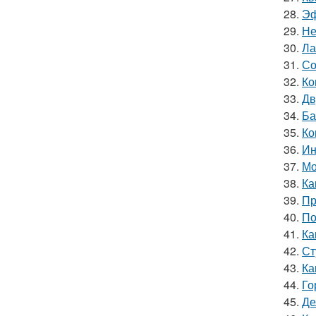
28.
Эф
29.
Не
30.
Ла
31.
Со
32.
Ко
33.
Дв
34.
Ба
35.
Ко
36.
Ин
37.
Мо
38.
Ка
39.
Пр
40.
По
41.
Ка
42.
Ст
43.
Ка
44.
Го
45.
Де