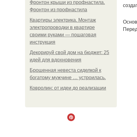
Фронтон крыши из профнастила.
созда
Фронтон из профнастила
Квартиры электрика. Монтаж
Основ
электропроводки в квартире
Перед
своими руками — пошаговая
инструкция
Декорируй свой дом на бюджет: 25
идей для вдохновения
Брошенная невеста сиделкой к
богатому мужчине … устроилась.
Ковролин: от идеи до реализации