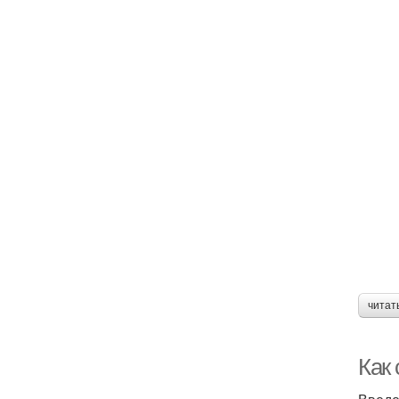
читат
Как 