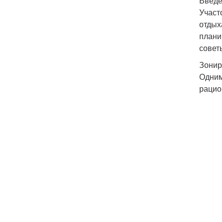
Введ
Участ
отдых
плани
совет
Зонир
Одним
рацио