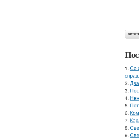
читат
Пос
1.
Со 
справ
2.
Два
3.
Пос
4.
Неж
5.
Пот
6.
Ком
7.
Кар
8.
Све
9.
Све