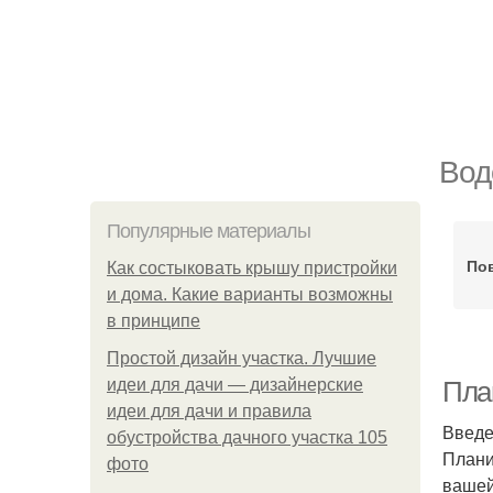
Вод
Популярные материалы
По
Как состыковать крышу пристройки
и дома. Какие варианты возможны
в принципе
Простой дизайн участка. Лучшие
идеи для дачи — дизайнерские
Пла
идеи для дачи и правила
Введ
обустройства дачного участка 105
Плани
фото
вашей