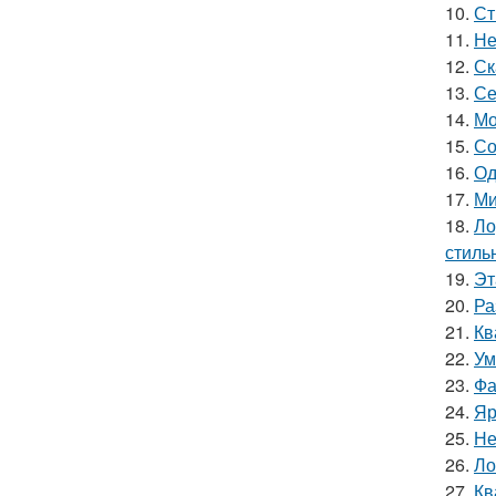
10.
Ст
11.
Не
12.
Ск
13.
Се
14.
Мо
15.
Со
16.
Од
17.
Ми
18.
Ло
стиль
19.
Эт
20.
Ра
21.
Кв
22.
Ум
23.
Фа
24.
Яр
25.
Не
26.
Ло
27.
Кв