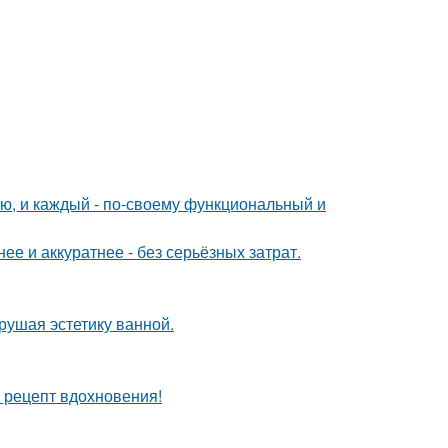
ю, и каждый - по-своему функциональный и
е и аккуратнее - без серьёзных затрат.
рушая эстетику ванной.
й рецепт вдохновения!