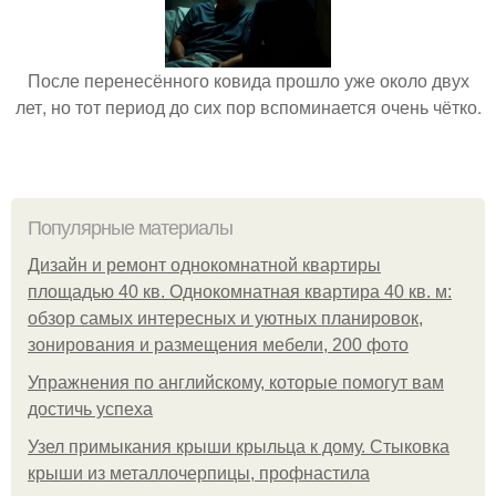
После перенесённого ковида прошло уже около двух
лет, но тот период до сих пор вспоминается очень чётко.
Популярные материалы
Дизайн и ремонт однокомнатной квартиры
площадью 40 кв. Однокомнатная квартира 40 кв. м:
обзор самых интересных и уютных планировок,
зонирования и размещения мебели, 200 фото
Упражнения по английскому, которые помогут вам
достичь успеха
Узел примыкания крыши крыльца к дому. Стыковка
крыши из металлочерпицы, профнастила