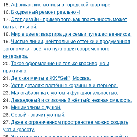
15.
Африканские мотивы в городской квартире.
16.
Бюджетный ремонт реально -!
17.
Этот дизайн - пример того, как практичность может
быть стильной.
18.
Мир в цвете: квартира для семьи путешественников.
19.
Чистые линии, нейтральные оттенки и продуманная
эргономика - всё, что нужно для современного
интерьера.
20.
Такое оформление не только красиво, но и
практично.
21.
Детская мечты в ЖК "Self", Москва.
22.
Уют в деталях: плетёные корзины в интерьере.
23.
Малогабаритка с уютом и функциональностью.
24.
Лавандовый и сливочный жёлтый: нежная смелость.
25.
Минимализм с душой.
26.
Серый - значит уютный.
27.
Даже в ограниченном пространстве можно создать
уют и красоту.
28.
Этом проекте освещение продумано до мелочей: от