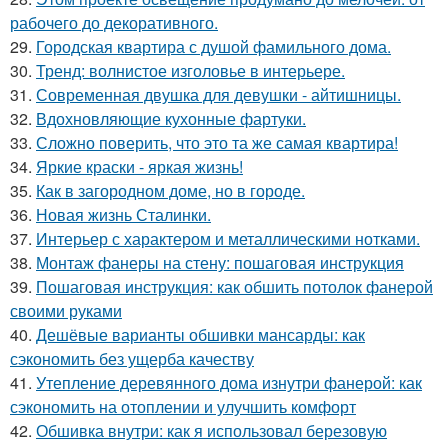
рабочего до декоративного.
29.
Городская квартира с душой фамильного дома.
30.
Тренд: волнистое изголовье в интерьере.
31.
Современная двушка для девушки - айтишницы.
32.
Вдохновляющие кухонные фартуки.
33.
Сложно поверить, что это та же самая квартира!
34.
Яркие краски - яркая жизнь!
35.
Как в загородном доме, но в городе.
36.
Новая жизнь Сталинки.
37.
Интерьер с характером и металлическими нотками.
38.
Монтаж фанеры на стену: пошаговая инструкция
39.
Пошаговая инструкция: как обшить потолок фанерой
своими руками
40.
Дешёвые варианты обшивки мансарды: как
сэкономить без ущерба качеству
41.
Утепление деревянного дома изнутри фанерой: как
сэкономить на отоплении и улучшить комфорт
42.
Обшивка внутри: как я использовал березовую