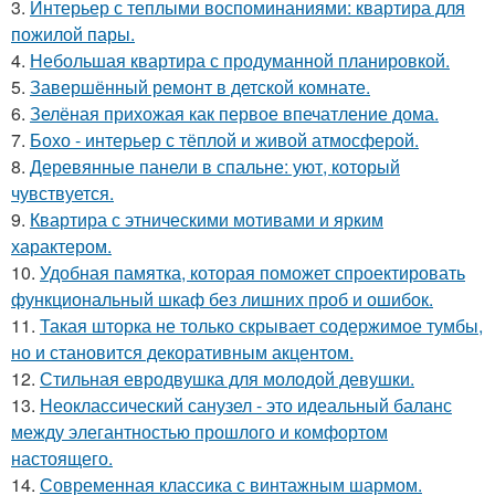
3.
Интерьер с теплыми воспоминаниями: квартира для
пожилой пары.
4.
Небольшая квартира с продуманной планировкой.
5.
Завершённый ремонт в детской комнате.
6.
Зелёная прихожая как первое впечатление дома.
7.
Бохо - интерьер с тёплой и живой атмосферой.
8.
Деревянные панели в спальне: уют, который
чувствуется.
9.
Квартира с этническими мотивами и ярким
характером.
10.
Удобная памятка, которая поможет спроектировать
функциональный шкаф без лишних проб и ошибок.
11.
Такая шторка не только скрывает содержимое тумбы,
но и становится декоративным акцентом.
12.
Стильная евродвушка для молодой девушки.
13.
Неоклассический санузел - это идеальный баланс
между элегантностью прошлого и комфортом
настоящего.
14.
Современная классика с винтажным шармом.