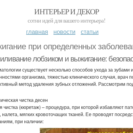
ИНТЕРЬЕР И ДЕКОР
сотни идей для вашего интерьера!
главная
новости
статьи
игание при определенных заболева
иливание лобзиком и выжигание: безопас
матологии существует несколько способов ухода за зубами 
нностями организма, тяжестью клинического случая, врач 
тивный метод удаления зубных отложений. Рассмотрим подр
ическая чистка десен
я чистка (кюретаж) – процедура, при которой избавляют па
, налета, мягких кровоточащих тканей. Ее проводят посред
аниям, при наличии: