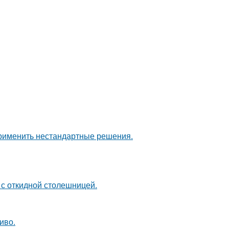
применить нестандартные решения.
 с откидной столешницей.
иво.