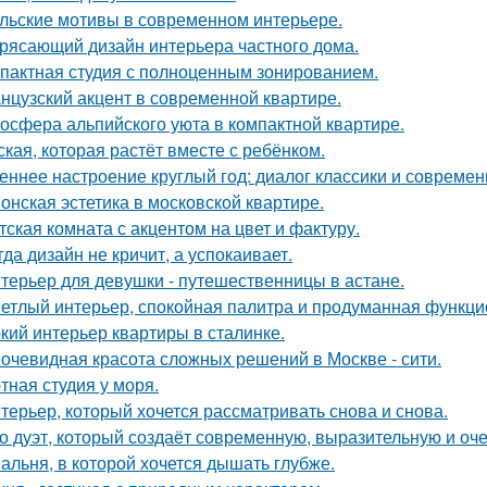
льские мотивы в современном интерьере.
рясающий дизайн интерьера частного дома.
пактная студия с полноценным зонированием.
нцузский акцент в современной квартире.
осфера альпийского уюта в компактной квартире.
ская, которая растёт вместе с ребёнком.
еннее настроение круглый год: диалог классики и современ
онская эстетика в московской квартире.
тская комната с акцентом на цвет и фактуру.
гда дизайн не кричит, а успокаивает.
терьер для девушки - путешественницы в астане.
етлый интерьер, спокойная палитра и продуманная функцио
кий интерьер квартиры в сталинке.
очевидная красота сложных решений в Москве - сити.
тная студия у моря.
терьер, который хочется рассматривать снова и снова.
о дуэт, который создаёт современную, выразительную и оч
альня, в которой хочется дышать глубже.