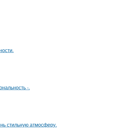
ности.
нальность -.
ень стильную атмосферу.