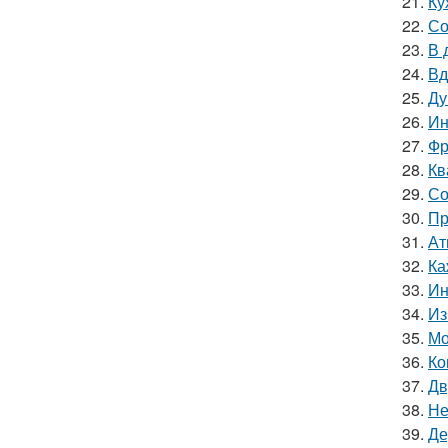
21.
Ку
22.
Со
23.
В 
24.
Вд
25.
Ду
26.
Ин
27.
Фр
28.
Кв
29.
Со
30.
Пр
31.
Ат
32.
Ка
33.
Ин
34.
Из
35.
Мо
36.
Ко
37.
Дв
38.
Не
39.
Де