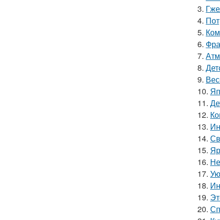
3.
Гже
4.
Пот
5.
Ком
6.
Фра
7.
Атм
8.
Дет
9.
Вес
10.
Яп
11.
Де
12.
Ко
13.
Ин
14.
Св
15.
Яр
16.
Не
17.
Ую
18.
Ин
19.
Эт
20.
Сп