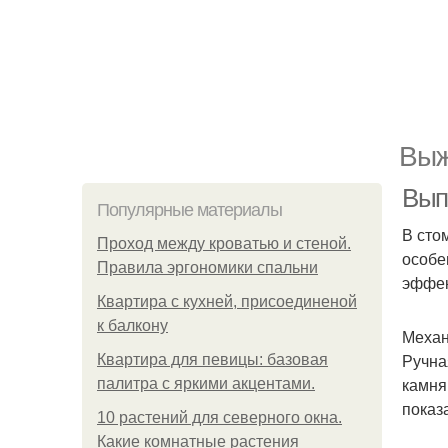
Выж
Вып
Популярные материалы
В сто
Проход между кроватью и стеной.
особе
Правила эргономики спальни
эффек
Квартира с кухней, присоединеной
к балкону
Механ
Ручна
Квартира для певицы: базовая
камня
палитра с яркими акцентами.
показ
10 растений для северного окна.
Какие комнатные растения