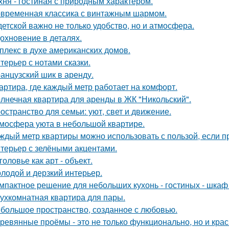
хня - гостиная с природным характером.
временная классика с винтажным шармом.
детской важно не только удобство, но и атмосфера.
охновение в деталях.
плекс в духе американских домов.
терьер с нотами сказки.
анцузский шик в аренду.
артира, где каждый метр работает на комфорт.
лнечная квартира для аренды в ЖК "Никольский".
остранство для семьи: уют, свет и движение.
мосфера уюта в небольшой квартире.
ждый метр квартиры можно использовать с пользой, если 
терьер с зелёными акцентами.
головье как арт - объект.
лодой и дерзкий интерьер.
мпактное решение для небольших кухонь - гостиных - шкаф
ухкомнатная квартира для пары.
большое пространство, созданное с любовью.
ревянные проёмы - это не только функционально, но и крас