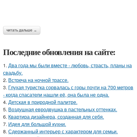
читать дальше →
Последние обновления на сайте:
1.
Два года мы были вместе - любовь, страсть, планы на
свадьбу.
2.
Встреча на ночной трассе.
3.
Глухая туристка сорвалась с горы почти на 700 метров
- когда спасатели нашли её, она была не одна.
4.
Детская в природной палитре.
5.
Воздушная евродвушка в пастельных оттенках.
6.
Квартира дизайнера, созданная для себя.
7.
Идея для большой кухни.
8.
Сдержанный интерьер с характером для семьи.