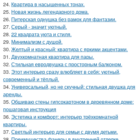
24.
Квартира в насыщенных тонах.
25.
Новая жизнь легендарного дома.
26.
Питерская однушка без рамок для фантазии.
27.
Серый - значит уютный.
28.
22 квадрата уюта и стиля.
29.
Минимализм с душой.
30.
Желтый и красный: квартира с яркими акцентами.
31.
Двухкомнатная квартира для пары.
32.
Стильная евродвушка с просторным балконом.
33.
Этот интерьер сразу влюбляет в себя: уютный,
современный и тёплый.
34.
Универсальный, но не скучный: стильная двушка для
аренды.
35.
Обшиваю стены гипсокартоном в деревянном доме:
пошаговая инструкция
36.
Эстетика и комфорт: интерьер трёхкомнатной
квартиры.
37.
Светлый интерьер для семьи с двумя детьми.
38.
Преимущества фанеры в внутренней отделке