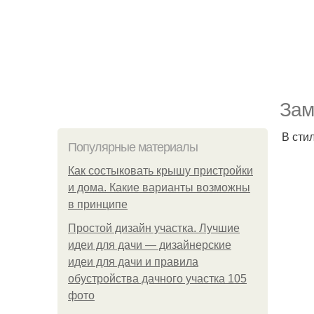
Зам
В сти
Популярные материалы
Как состыковать крышу пристройки
и дома. Какие варианты возможны
в принципе
Простой дизайн участка. Лучшие
идеи для дачи — дизайнерские
идеи для дачи и правила
обустройства дачного участка 105
фото