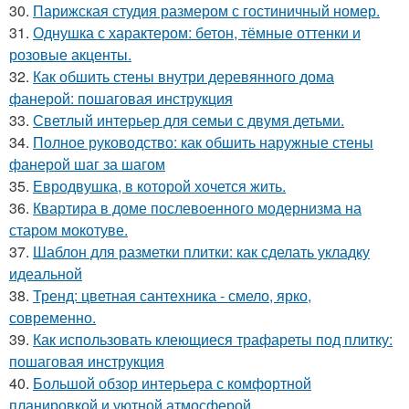
30.
Парижская студия размером с гостиничный номер.
31.
Однушка с характером: бетон, тёмные оттенки и
розовые акценты.
32.
Как обшить стены внутри деревянного дома
фанерой: пошаговая инструкция
33.
Светлый интерьер для семьи с двумя детьми.
34.
Полное руководство: как обшить наружные стены
фанерой шаг за шагом
35.
Евродвушка, в которой хочется жить.
36.
Квартира в доме послевоенного модернизма на
старом мокотуве.
37.
Шаблон для разметки плитки: как сделать укладку
идеальной
38.
Тренд: цветная сантехника - смело, ярко,
современно.
39.
Как использовать клеющиеся трафареты под плитку:
пошаговая инструкция
40.
Большой обзор интерьера с комфортной
планировкой и уютной атмосферой.