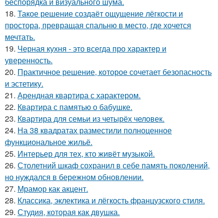
беспорядка и визуального шума.
18.
Такое решение создаёт ощущение лёгкости и
простора, превращая спальню в место, где хочется
мечтать.
19.
Черная кухня - это всегда про характер и
уверенность.
20.
Практичное решение, которое сочетает безопасность
и эстетику.
21.
Арендная квартира с характером.
22.
Квартира с памятью о бабушке.
23.
Квартира для семьи из четырёх человек.
24.
На 38 квадратах разместили полноценное
функциональное жильё.
25.
Интерьер для тех, кто живёт музыкой.
26.
Столетний шкаф сохранил в себе память поколений,
но нуждался в бережном обновлении.
27.
Мрамор как акцент.
28.
Классика, эклектика и лёгкость французского стиля.
29.
Студия, которая как двушка.