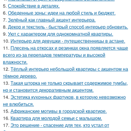
5.
Спокойствие в деталях.
6.
Обеденные зоны: идеи на любой стиль и бюджет.
7.
Зелёный как главный акцент интерьера.
8.
Декор и текстиль - быстрый способ интерьер обновить.
9.
Уют с характером для однокомнатной квартиры.
10.
Интерьер для девушки - путешественницы в астане.
11.
Плесень на откосах и резинках окна появляется чаще
всего из-за перепадов температуры и высокой
влажности.
12.
Тёплый интерьер небольшой квартиры с акцентом на
тёмное дерево.
13.
Такая шторка не только скрывает содержимое тумбы,
но и становится декоративным акцентом.
14.
Эстетика кухонных фартуков, в которую невозможно
не влюбиться.
15.
Африканские мотивы в городской квартире.
16.
Квартира для молодой семьи с малышом.
17.
Это решение - спасение для тех, кто устал от