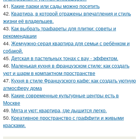
41.
Какие парки или сады можно посетить
42.
Квартира, в которой отражены впечатления и стиль
жизни её владельцев.
43.
Как выбрать трафареты для плитки: советы и
рекомендации
44.
Жемчужно-серая квартира для семьи с ребёнком и
собакой.
45.
Детская в пастельных тонах с вау - эффектом.
46.
Маленькая кухня в французском стиле: как создать
уют и шарм в компактном пространстве
47.
Кухня в стиле Французского кафе: как создать уютную
атмосферу дома
48.
Какие современные культурные центры есть в
Москве
49.
Мята и уют: квартира, где дышится легко.
50.
Креативное пространство с граффити и живыми
красками.