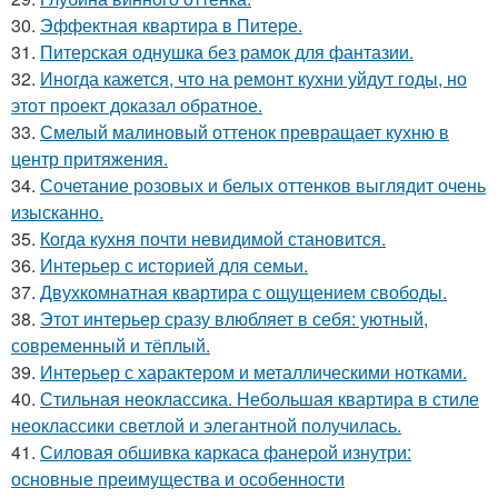
30.
Эффектная квартира в Питере.
31.
Питерская однушка без рамок для фантазии.
32.
Иногда кажется, что на ремонт кухни уйдут годы, но
этот проект доказал обратное.
33.
Смелый малиновый оттенок превращает кухню в
центр притяжения.
34.
Сочетание розовых и белых оттенков выглядит очень
изысканно.
35.
Когда кухня почти невидимой становится.
36.
Интерьер с историей для семьи.
37.
Двухкомнатная квартира с ощущением свободы.
38.
Этот интерьер сразу влюбляет в себя: уютный,
современный и тёплый.
39.
Интерьер с характером и металлическими нотками.
40.
Стильная неоклассика. Небольшая квартира в стиле
неоклассики светлой и элегантной получилась.
41.
Силовая обшивка каркаса фанерой изнутри:
основные преимущества и особенности