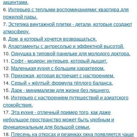
акцентами.
6.
Интерьер с теплыми воспоминаниями: квартира для
пожилой пары.
7.
Эстетика винтажной плитки - детали, которые создают
атмосферу.
8.
Дом, в который хочется возвращаться.
9.
Апартаменты с антресолью и эффектной высотой.
10.
Однушка в типовой панельке для молодого доктора.
11.
Софт - модерн: интерьер, который дышит.
12.
Маленькая кухня с большим характером.
13.
Прихожая, которая встречает с настроением.
14.
Серый + жёлтый: формула тёплого баланса.
15.
Дарк - минимализм для жизни без лишнего.
16.
Интерьер с настроением путешествий и азиатского
спокойствия.
17.
Эта кухня - отличный пример того, как даже
небольшое пространство может быть удобным и
функциональным для большой семьи.
18.
Плесень на откосах и резинках окна появляется чаще