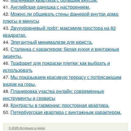
41.
Английская однушка с настроением.
42.
Можно ли обшивать стены фанерой внутри дома:
плюсы и минусы
43.
Двухуровневый лофт: максимум простора на 82
квадратах.
44.
Элегантный минимализм для юриста.
45.
Сталинка с характером: белая кухня и винтажные
акценты.
46.
Трафарет для покраски плитки: как выбрать и
использовать
47.
Мы показываем красивую террасу с потрясающим
видом на горы.
48.
Планировка участка онлайн: современные
инструменты и сервисы
49.
Контрасты в гармонии: просторная квартира.
50.
Петербургская квартира с винтажным характером.
© 2026 Интерьер и декор