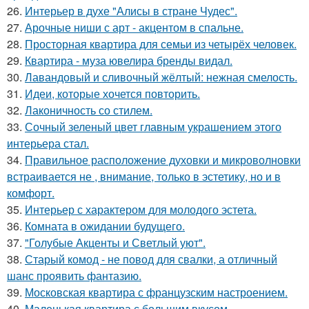
26.
Интерьер в духе "Алисы в стране Чудес".
27.
Арочные ниши с арт - акцентом в спальне.
28.
Просторная квартира для семьи из четырёх человек.
29.
Квартира - муза ювелира бренды видал.
30.
Лавандовый и сливочный жёлтый: нежная смелость.
31.
Идеи, которые хочется повторить.
32.
Лаконичность со стилем.
33.
Сочный зеленый цвет главным украшением этого
интерьера стал.
34.
Правильное расположение духовки и микроволновки
встраивается не , внимание, только в эстетику, но и в
комфорт.
35.
Интерьер с характером для молодого эстета.
36.
Комната в ожидании будущего.
37.
"Голубые Акценты и Светлый уют".
38.
Старый комод - не повод для свалки, а отличный
шанс проявить фантазию.
39.
Московская квартира с французским настроением.
40.
Маленькая квартира с большим вкусом.