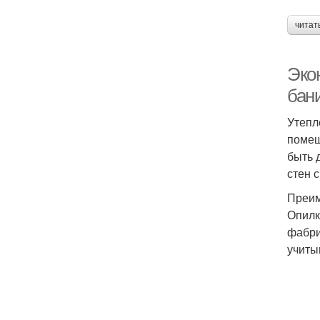
читат
Эко
бан
Утепл
помещ
быть 
стен 
Преим
Опилк
фабри
учиты