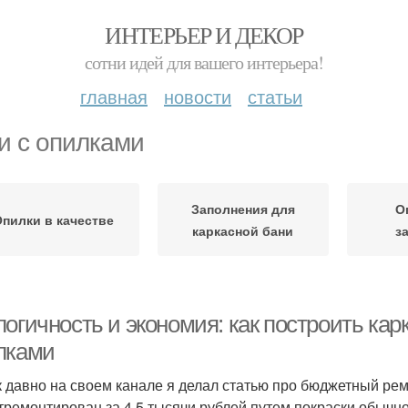
ИНТЕРЬЕР И ДЕКОР
сотни идей для вашего интерьера!
главная
новости
статьи
и с опилками
Заполнения для
О
пилки в качестве
каркасной бани
з
логичность и экономия: как построить ка
лками
к давно на своем канале я делал статью про бюджетный рем
тремонтирован за 4.5 тысячи рублей путем покраски обычн