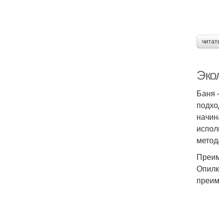
читат
Эко
Баня 
подхо
начин
испол
метод
Преим
Опилк
преим