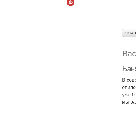
читат
Вас
Баня
В сов
опило
уже б
мы ра