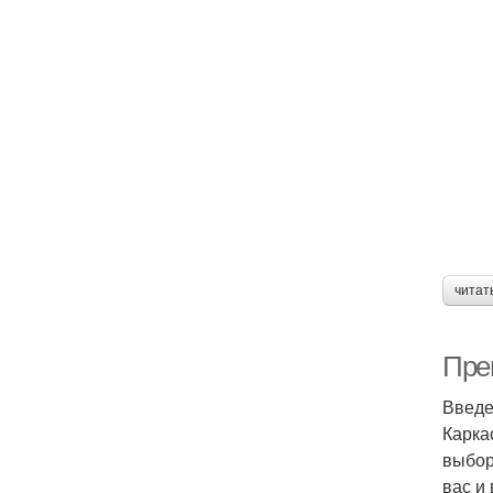
читат
Пре
Введ
Карка
выбор
вас и