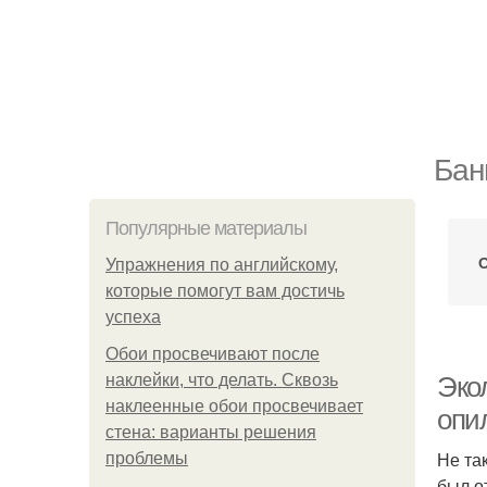
Бан
Популярные материалы
О
Упражнения по английскому,
которые помогут вам достичь
успеха
Обои просвечивают после
наклейки, что делать. Сквозь
Эко
наклеенные обои просвечивает
опи
стена: варианты решения
Не та
проблемы
был о