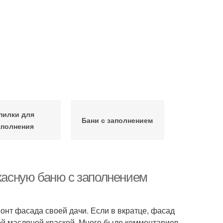
пилки для
Бани с заполнением
аполнения
ркасную баню с заполнением
онт фасада своей дачи. Если в вкратце, фасад
ой масляной краской. Много было комментариев,