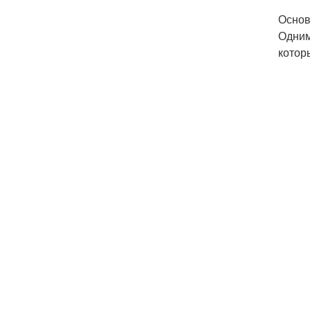
Основ
Одним
котор