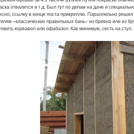
раска отвалится и т.д. Был тут по делам на даче и специаль
есно, ссылку в конце поста прикреплю. Параллельно решил 
елям «классических правильных бань» из бревна или из бр
товить корвавол или офабазол. Как минимум, сесть на стул.