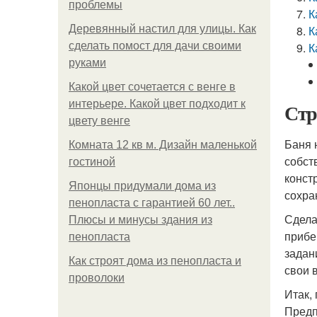
проблемы
К
Деревянный настил для улицы. Как
К
сделать помост для дачи своими
К
руками
Какой цвет сочетается с венге в
интерьере. Какой цвет подходит к
Стр
цвету венге
Баня 
Комната 12 кв м. Дизайн маленькой
собст
гостиной
конст
Японцы придумали дома из
сохра
пенопласта с гарантией 60 лет..
Сдела
Плюсы и минусы здания из
прибе
пенопласта
задан
Как строят дома из пенопласта и
свои 
проволоки
Итак,
Предп