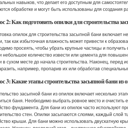
альных навыков, что делает его доступным для самостояте
ются обработке и могут быть использованы для создания р
ос 2: Как подготовить опилки для строительства за
товка опилок для строительства засыпной бани включает н
и, так как избыточная влажность может привести к образова
одимо просеять, чтобы убрать крупные частицы и получить 
и небольшое количество извести или цемента для повышени
и в сухом месте до начала строительства. Наконец, перед 
аразить, например, пропарив их или обработав специальны
ос 3: Какие этапы строительства засыпной бани из 
тельство засыпной бани из опилок включает несколько этапо
иться баня. Необходимо выбрать ровное место и очистить ег
йство фундамента. Для бани из опилок часто используют про
оительство стен. Опилки засыпаются слоями, каждый слой 
йство крыши. Для бани можно использовать двускатную кры
иала. Наконец, последний этап – внутреннее обустройство, 