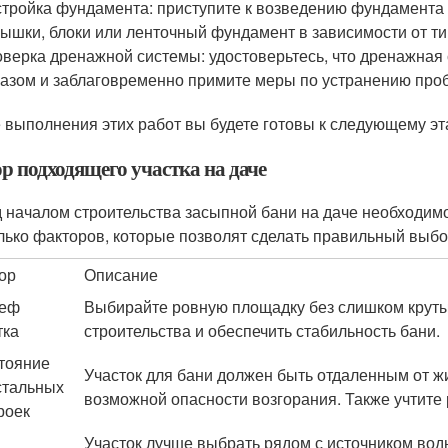
тройка фундамента: приступите к возведению фундамента 
ышки, блоки или ленточный фундамент в зависимости от ти
верка дренажной системы: удостоверьтесь, что дренажная
азом и заблаговременно примите меры по устранению проб
 выполнения этих работ вы будете готовы к следующему эта
р подходящего участка на даче
 началом строительства засыпной бани на даче необходимо
лько факторов, которые позволят сделать правильный выбо
ор
Описание
ьеф
Выбирайте ровную площадку без слишком крутых
тка
строительства и обеспечить стабильность бани.
тояние
Участок для бани должен быть отдаленным от жи
стальных
возможной опасности возгорания. Также учтите 
роек
Участок лучше выбрать рядом с источником вод