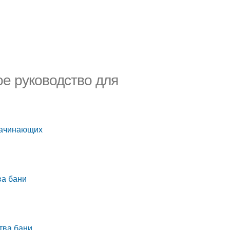
ое руководство для
начинающих
ва бани
тва бани