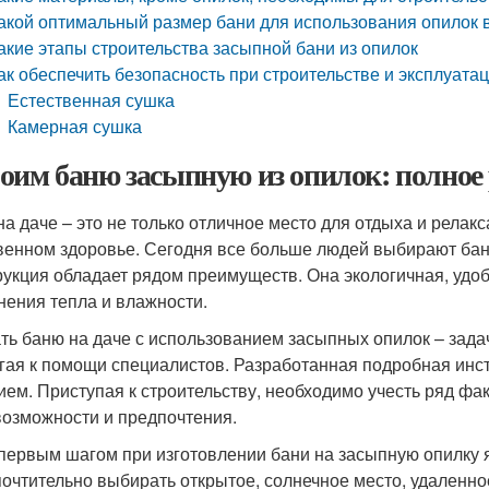
акой оптимальный размер бани для использования опилок 
акие этапы строительства засыпной бани из опилок
ак обеспечить безопасность при строительстве и эксплуатац
Естественная сушка
Камерная сушка
оим баню засыпную из опилок: полное
на даче – это не только отличное место для отдыха и релакс
венном здоровье. Сегодня все больше людей выбирают баню
рукция обладает рядом преимуществ. Она экологичная, удо
нения тепла и влажности.
ть баню на даче с использованием засыпных опилок – зада
гая к помощи специалистов. Разработанная подробная инст
ием. Приступая к строительству, необходимо учесть ряд ф
возможности и предпочтения.
 первым шагом при изготовлении бани на засыпную опилку я
очтительно выбирать открытое, солнечное место, удаленное