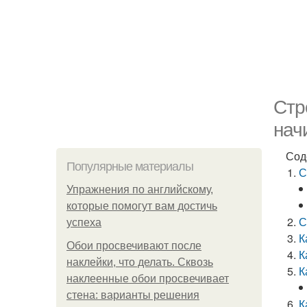
Стр
нач
Сод
Популярные материалы
С
Упражнения по английскому,
которые помогут вам достичь
С
успеха
К
Обои просвечивают после
К
наклейки, что делать. Сквозь
К
наклеенные обои просвечивает
стена: варианты решения
К