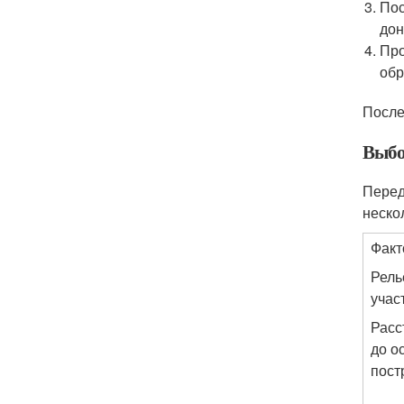
Пос
дон
Про
обр
После
Выбо
Перед
неско
Факт
Рел
учас
Расс
до о
пост