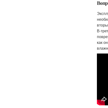
Вопро
Экспл
необх
вторы
В-тре
повре
как о
влажн