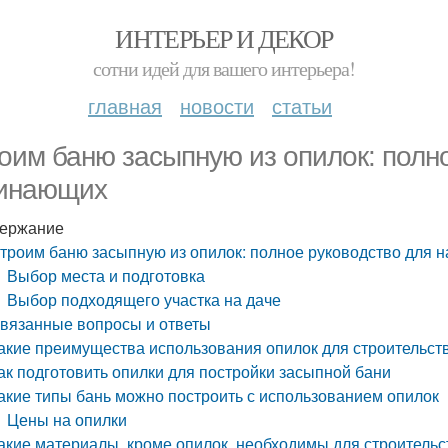
ИНТЕРЬЕР И ДЕКОР
сотни идей для вашего интерьера!
главная
новости
статьи
оим баню засыпную из опилок: полн
инающих
ержание
троим баню засыпную из опилок: полное руководство для 
Выбор места и подготовка
Выбор подходящего участка на даче
вязанные вопросы и ответы
акие преимущества использования опилок для строительст
ак подготовить опилки для постройки засыпной бани
акие типы бань можно построить с использованием опилок
Цены на опилки
акие материалы, кроме опилок, необходимы для строительс