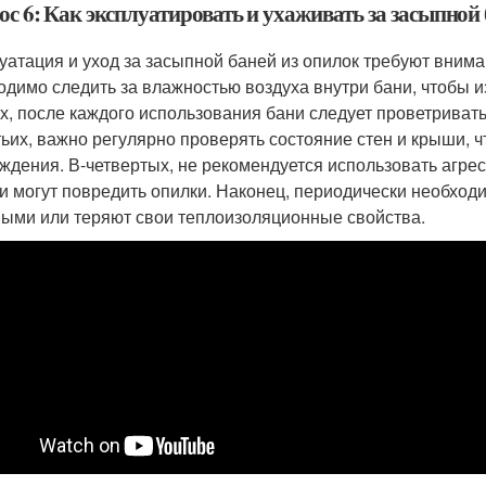
с 6: Как эксплуатировать и ухаживать за засыпной
уатация и уход за засыпной баней из опилок требуют внима
одимо следить за влажностью воздуха внутри бани, чтобы и
х, после каждого использования бани следует проветриват
тьих, важно регулярно проверять состояние стен и крыши,
ждения. В-четвертых, не рекомендуется использовать агрес
ни могут повредить опилки. Наконец, периодически необход
ыми или теряют свои теплоизоляционные свойства.