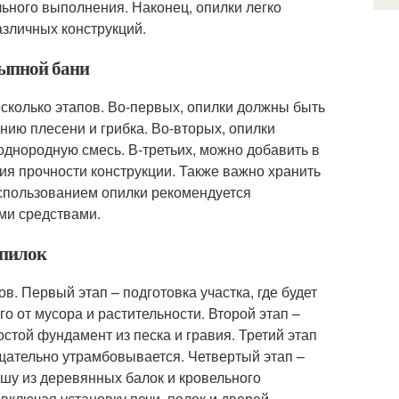
льного выполнения. Наконец, опилки легко
азличных конструкций.
сыпной бани
есколько этапов. Во-первых, опилки должны быть
нию плесени и грибка. Во-вторых, опилки
однородную смесь. В-третьих, можно добавить в
я прочности конструкции. Также важно хранить
использованием опилки рекомендуется
ми средствами.
опилок
в. Первый этап – подготовка участка, где будет
о от мусора и растительности. Второй этап –
стой фундамент из песка и гравия. Третий этап
тщательно утрамбовывается. Четвертый этап –
шу из деревянных балок и кровельного
включая установку печи, полок и дверей.