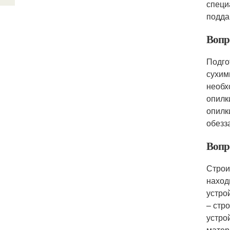
специ
подда
Вопр
Подго
сухим
необх
опилк
опилк
обезз
Вопр
Строи
наход
устро
– стр
устро
матер