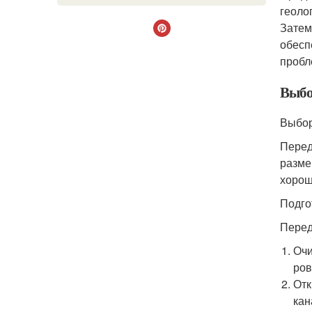
геоло
Затем
обесп
пробл
Выбо
Выбор
Перед
разме
хорош
Подго
Перед
Очи
ров
Отк
кан