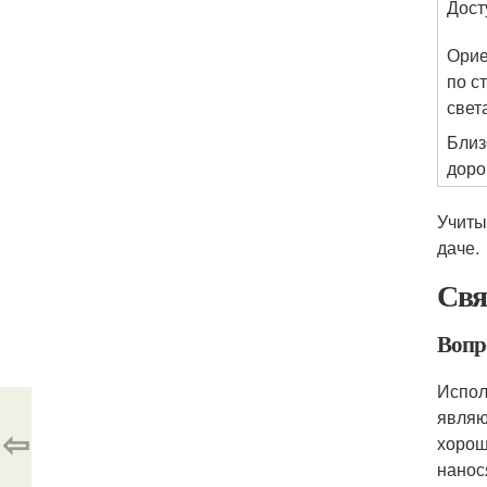
Дост
Орие
по с
свет
Близ
доро
Учиты
даче.
Свя
Вопр
Испол
являю
⇦
хорош
нанос