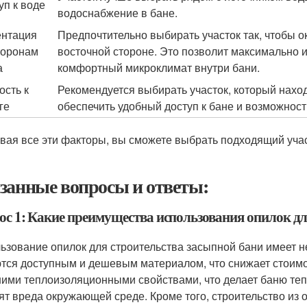
уп к воде
водоснабжение в бане.
нтация
Предпочтительно выбирать участок так, чтобы 
торонам
восточной стороне. Это позволит максимально 
а
комфортный микроклимат внутри бани.
ость к
Рекомендуется выбирать участок, который наход
ге
обеспечить удобный доступ к бане и возможност
вая все эти факторы, вы сможете выбрать подходящий учас
занные вопросы и ответы:
ос 1: Какие преимущества использования опилок дл
ьзование опилок для строительства засыпной бани имеет н
тся доступным и дешевым материалом, что снижает стоимос
ими теплоизоляционными свойствами, что делает баню тепло
ят вреда окружающей среде. Кроме того, строительство из 