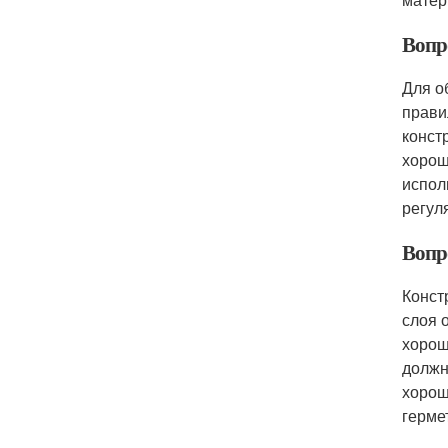
Вопро
Для о
прави
конст
хорош
испол
регул
Вопр
Конст
слоя 
хорош
должн
хорош
герме