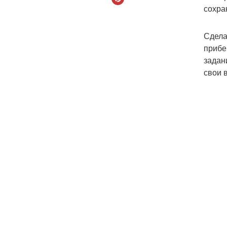
сохра
Сдела
прибе
задан
свои 