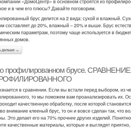
компании «ДомоЦентр» в основном строятся из профилиров
акое и в чем его плюсы? Давайте поговорим.
лированный брус делится на 2 вида: сухой и влажный. Сухо
ом составляет до 20%, влажный – 20% и выше. Брус естест
мическим параметрам, поэтому чаще используется в бюдже
янных домов.
ь дальше →
 о профилированном брусе. СРАВНЕ
ПРОФИЛИРОВАННОГО
ознается в сравнении. Если вы встали перед выбором, из че
лированного, то мы поможем вам проанализировать их. О
проходит качественную обработку, после которой становитс
 во внимание клееный брус, то он и вовсе сделан так, что
ны. Это делает его на 70% прочнее других изделий. Понятно,
ите качественные материалы, которые и выглядят приятно,