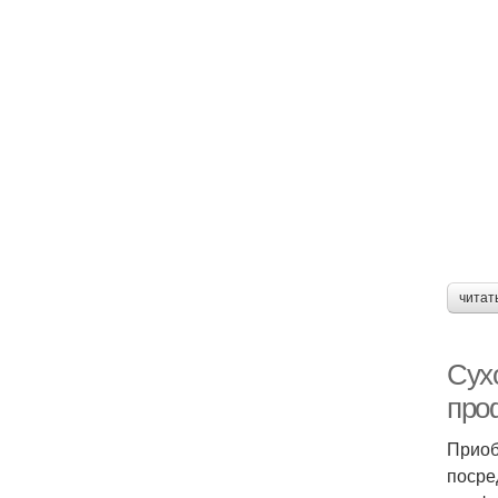
читат
Сух
про
Приоб
посре