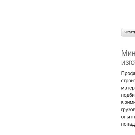
читат
Мин
изг
Профи
строи
матер
подби
в зим
грузо
опытн
попад