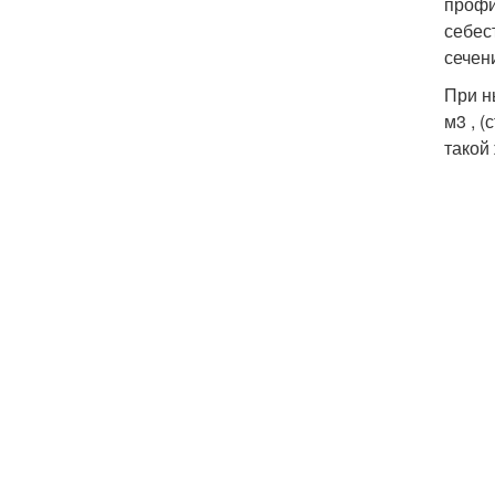
профи
себес
сечен
При н
м3 , 
такой