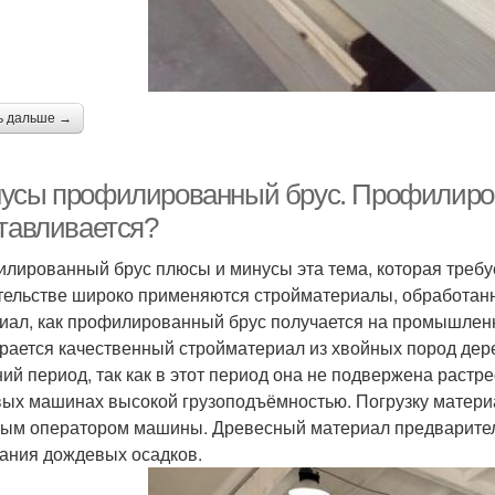
ь дальше →
усы профилированный брус. Профилирова
отавливается?
лированный брус плюсы и минусы эта тема, которая требу
тельстве широко применяются стройматериалы, обработан
иал, как профилированный брус получается на промышленн
рается качественный стройматериал из хвойных пород дер
ний период, так как в этот период она не подвержена раст
вых машинах высокой грузоподъёмностью. Погрузку матери
ым оператором машины. Древесный материал предваритель
ания дождевых осадков.