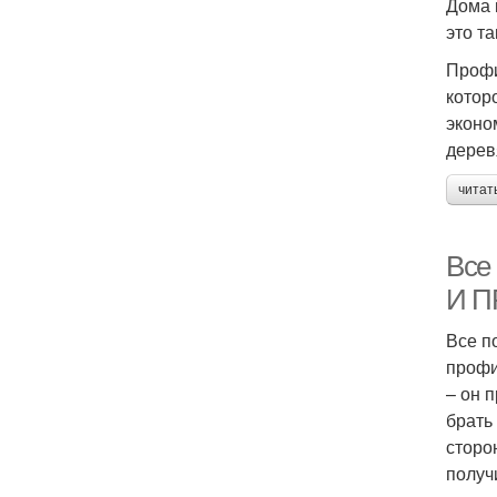
Дома 
это т
Профи
котор
эконо
дерев
читат
Все
И 
Все п
профи
– он 
брать
сторо
получ