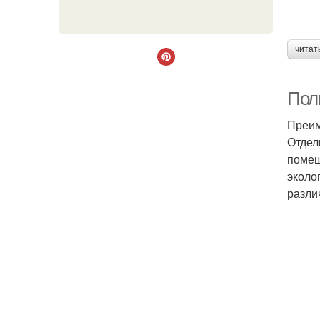
читат
Пол
Преим
Отдел
помещ
эколо
разли