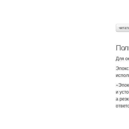
читат
Пол
Для о
Эпокс
испол
«Эпок
и уст
а рез
ответ