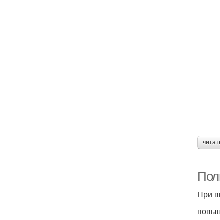
читат
Пол
При в
повыш