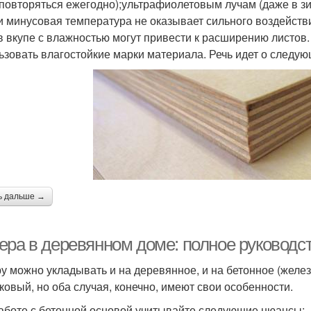
 повторяться ежегодно);ультрафиолетовым лучам (даже в з
и минусовая температура не оказывает сильного воздейств
в вкупе с влажностью могут привести к расширению листов.
ьзовать влагостойкие марки материала. Речь идет о следу
ь дальше →
ера в деревянном доме: полное руководс
у можно укладывать и на деревянное, и на бетонное (жел
ковый, но оба случая, конечно, имеют свои особенности.
аботе с бетонной основой учитывайте следующие нюансы: