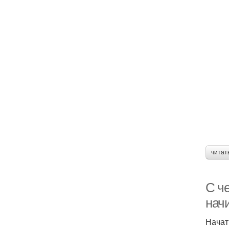
читат
С че
нач
Начат