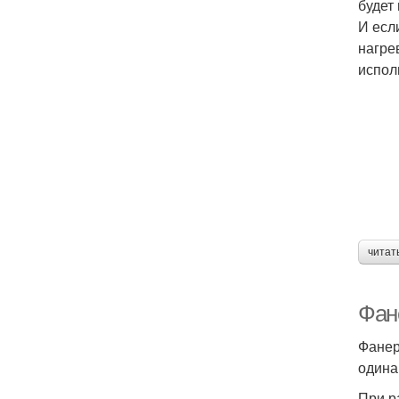
будет
И есл
нагре
испол
читат
Фан
Фанер
одина
При р