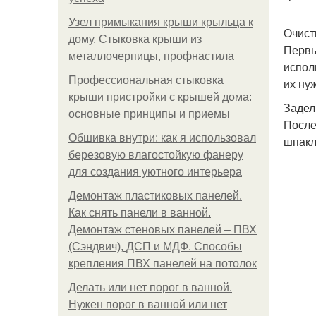
Узел примыкания крыши крыльца к
Очист
дому. Стыковка крыши из
Первы
металлочерпицы, профнастила
испол
Профессиональная стыковка
их ну
крыши пристройки с крышей дома:
Задел
основные принципы и приемы
После
Обшивка внутри: как я использовал
шпакл
березовую влагостойкую фанеру
для создания уютного интерьера
Демонтаж пластиковых панелей.
Как снять панели в ванной.
Демонтаж стеновых панелей – ПВХ
(Сэндвич), ДСП и МДФ. Способы
крепления ПВХ панелей на потолок
Делать или нет порог в ванной.
Нужен порог в ванной или нет