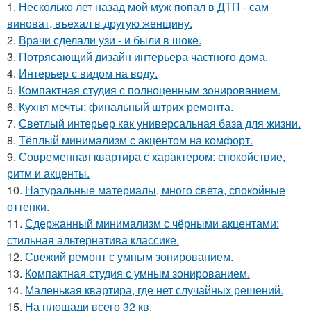
1.
Несколько лет назад мой муж попал в ДТП - сам
виноват, въехал в другую женщину.
2.
Врачи сделали узи - и были в шоке.
3.
Потрясающий дизайн интерьера частного дома.
4.
Интерьер с видом на воду.
5.
Компактная студия с полноценным зонированием.
6.
Кухня мечты: финальный штрих ремонта.
7.
Светлый интерьер как универсальная база для жизни.
8.
Тёплый минимализм с акцентом на комфорт.
9.
Современная квартира с характером: спокойствие,
ритм и акценты.
10.
Натуральные материалы, много света, спокойные
оттенки.
11.
Сдержанный минимализм с чёрными акцентами:
стильная альтернатива классике.
12.
Свежий ремонт с умным зонированием.
13.
Компактная студия с умным зонированием.
14.
Маленькая квартира, где нет случайных решений.
15.
На площади всего 32 кв.