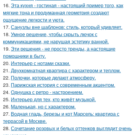
16.
Эта кухня - гостиная - настоящий пример того, как
мягкие тона и продуманная геометрия создают
ощущение легкости и уюта.
17.
Санузлы вне шаблонов: стиль, который удивляет.
18.
Умное решение, чтобы скрыть лючок с
коммуникациями, не нарушая эстетику ванной.
19.
Эти решения - не просто тренды, а настоящие
помощники в быту.
20.
Интерьер с нотами сказки.
21.
Двухкомнатная квартира с характером и теплом.
22.
Полочки, которые делают атмосферу.
23.
Парижская история с современным акцентом.
24.
Однушка с ретро - настроением.
25.
Интерьер для тех, кто живёт музыкой.
26.
Маленькая, но с характером.
27.
Водная гладь, березы и кот Марсель: квартира с
террасой в Москве.
28.
Сочетание розовых и белых оттенков выглядит очень