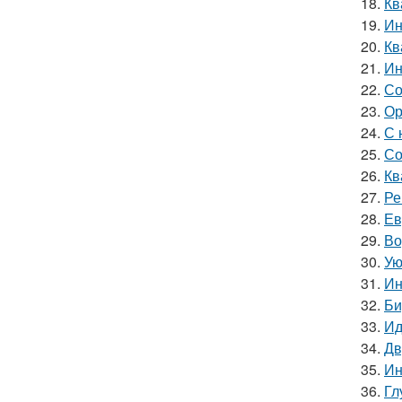
18.
Кв
19.
Ин
20.
Кв
21.
Ин
22.
Со
23.
Ор
24.
С 
25.
Со
26.
Кв
27.
Ре
28.
Ев
29.
Во
30.
Ую
31.
Ин
32.
Би
33.
Ид
34.
Дв
35.
Ин
36.
Гл