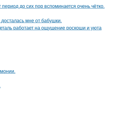
 период до сих пор вспоминается очень чётко.
я досталась мне от бабушки.
деталь работает на ощущение роскоши и уюта
рмонии.
.