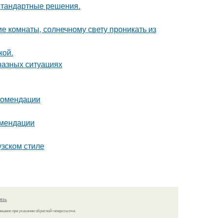
естандартные решения.
е комнаты, солнечному свету проникать из
кой.
разных ситуациях
екомендации
омендации
узском стиле
язь
решено при указании обратной гиперссылки.