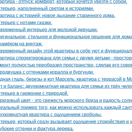
артира - отпуск: комфорт, который хочется увезти с собой.
терьер, наполненный светом и историями.
артира с историей: новое дыхание старинного дома.
терьер с нотами сказки.
временный интерьер для молодой девушки.
игинальное, стильное и функциональное решение для дома
намёком на винтаж.
временный дизайн этой квартиры в себе уют и функциональ
артира спроектирована для семьи с двумя детьми - простор
монт полностью преобразил пространство, сделав его сов
родвушка с оттенками коралла и бургунди.
дная гладь, березы и кот Марсель: квартира с террасой в М
т и баланс: двухкомнатная квартира для семьи из трёх чело
терьер в гармонии с природой.
рюзовый цвет - это свежесть морского бриза и радость солн
еальный пример того, как можно использовать каждый сант
ухкомнатная квартира с ощущением свободы.
терьер, который сразу вызывает ощущение спокойствия и 
убокие оттенки и фактура дерева.