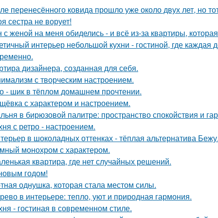
ле перенесённого ковида прошло уже около двух лет, но тот
оя сестра не ворует!
 с женой на меня обиделись - и всё из-за квартиры, котора
етичный интерьер небольшой кухни - гостиной, где каждая 
ременно.
ртира дизайнера, созданная для себя.
имализм с творческим настроением.
о - шик в тёплом домашнем прочтении.
щёвка с характером и настроением.
льня в бирюзовой палитре: пространство спокойствия и га
хня с ретро - настроением.
терьер в шоколадных оттенках - тёплая альтернатива Бежу
мный монохром с характером.
ленькая квартира, где нет случайных решений.
новым годом!
тная однушка, которая стала местом силы.
рево в интерьере: тепло, уют и природная гармония.
хня - гостиная в современном стиле.