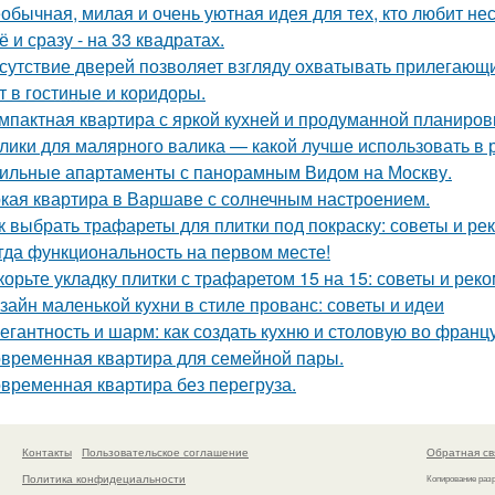
обычная, милая и очень уютная идея для тех, кто любит н
ё и сразу - на 33 квадратах.
сутствие дверей позволяет взгляду охватывать прилегающи
т в гостиные и коридоры.
мпактная квартира с яркой кухней и продуманной планиров
лики для малярного валика — какой лучше использовать в 
ильные апартаменты с панорамным Видом на Москву.
кая квартира в Варшаве с солнечным настроением.
к выбрать трафареты для плитки под покраску: советы и р
гда функциональность на первом месте!
корьте укладку плитки с трафаретом 15 на 15: советы и рек
зайн маленькой кухни в стиле прованс: советы и идеи
егантность и шарм: как создать кухню и столовую во франц
временная квартира для семейной пары.
временная квартира без перегруза.
Контакты
Пользовательское соглашение
Обратная св
Политика конфидециальности
Копирование раз