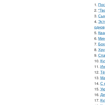
1.
Пос
2.
"Тв
3.
Сын
4.
Эст
однов
5.
Ква
6.
Мин
7.
Бох
8.
Хру
9.
Спа
10.
Ку
11.
Ин
12.
Тё
13.
Ма
14.
С 
15.
Ую
16.
Де
17.
Ку