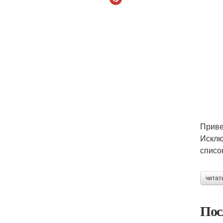
Приве
Исклю
списо
читат
Пос