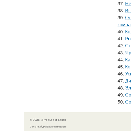
37.
Не
38.
Вс
39.
От
комна
40.
Ко
41.
Ро
42.
Ст
43.
Яр
44.
Ка
45.
Ко
46.
Ус
47.
Ди
48.
Эл
49.
Со
50.
Со
© 2026 Интерьер и декор
Сотни идей для Вашего интерьера!