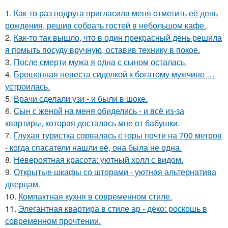
1.
Как-то раз подруга пригласила меня отметить её день
рождения, решив собрать гостей в небольшом кафе.
2.
Как-то так вышло, что в один прекрасный день решила
я помыть посуду вручную, оставив технику в покое.
3.
После смерти мужа я одна с сыном осталась.
4.
Брошенная невеста сиделкой к богатому мужчине …
устроилась.
5.
Врачи сделали узи - и были в шоке.
6.
Сын с женой на меня обиделись - и всё из-за
квартиры, которая досталась мне от бабушки.
7.
Глухая туристка сорвалась с горы почти на 700 метров
- когда спасатели нашли её, она была не одна.
8.
Невероятная красота: уютный холл с видом.
9.
Открытые шкафы со шторами - уютная альтернатива
дверцам.
10.
Компактная кухня в современном стиле.
11.
Элегантная квартира в стиле ар - деко: роскошь в
современном прочтении.