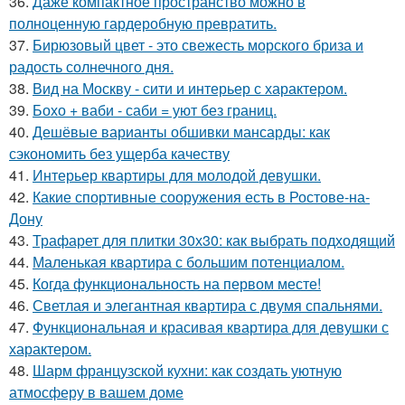
36.
Даже компактное пространство можно в
полноценную гардеробную превратить.
37.
Бирюзовый цвет - это свежесть морского бриза и
радость солнечного дня.
38.
Вид на Москву - сити и интерьер с характером.
39.
Бохо + ваби - саби = уют без границ.
40.
Дешёвые варианты обшивки мансарды: как
сэкономить без ущерба качеству
41.
Интерьер квартиры для молодой девушки.
42.
Какие спортивные сооружения есть в Ростове-на-
Дону
43.
Трафарет для плитки 30х30: как выбрать подходящий
44.
Маленькая квартира с большим потенциалом.
45.
Когда функциональность на первом месте!
46.
Светлая и элегантная квартира с двумя спальнями.
47.
Функциональная и красивая квартира для девушки с
характером.
48.
Шарм французской кухни: как создать уютную
атмосферу в вашем доме