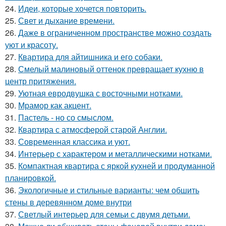
24.
Идеи, которые хочется повторить.
25.
Свет и дыхание времени.
26.
Даже в ограниченном пространстве можно создать
уют и красоту.
27.
Квартира для айтишника и его собаки.
28.
Смелый малиновый оттенок превращает кухню в
центр притяжения.
29.
Уютная евродвушка с восточными нотками.
30.
Мрамор как акцент.
31.
Пастель - но со смыслом.
32.
Квартира с атмосферой старой Англии.
33.
Современная классика и уют.
34.
Интерьер с характером и металлическими нотками.
35.
Компактная квартира с яркой кухней и продуманной
планировкой.
36.
Экологичные и стильные варианты: чем обшить
стены в деревянном доме внутри
37.
Светлый интерьер для семьи с двумя детьми.