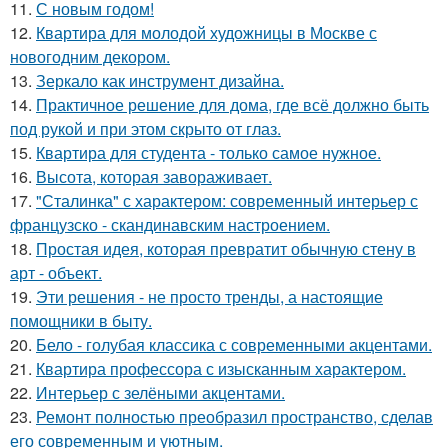
11.
С новым годом!
12.
Квартира для молодой художницы в Москве с
новогодним декором.
13.
Зеркало как инструмент дизайна.
14.
Практичное решение для дома, где всё должно быть
под рукой и при этом скрыто от глаз.
15.
Квартира для студента - только самое нужное.
16.
Высота, которая завораживает.
17.
"Сталинка" с характером: современный интерьер с
французско - скандинавским настроением.
18.
Простая идея, которая превратит обычную стену в
арт - объект.
19.
Эти решения - не просто тренды, а настоящие
помощники в быту.
20.
Бело - голубая классика с современными акцентами.
21.
Квартира профессора с изысканным характером.
22.
Интерьер с зелёными акцентами.
23.
Ремонт полностью преобразил пространство, сделав
его современным и уютным.