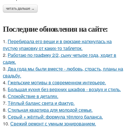
читать дальше →
Последние обновления на сайте:
1.
Перебирала его вещи и в рюкзаке наткнулась на
пустую упаковку от каких-то таблеток.
2.
Работаю по графику 2/2, сыну четыре года, ходит в
садик.
3.
Два года мы были вместе - любовь, страсть, планы на
свадьбу.
4.
Гжельские мотивы в современном интерьере.
5.
Большая кухня без верхних шкафов - воздух и стиль.
6.
Спокойствие в деталях.
7.
Тёплый баланс света и фактур.
8.
Стильная квартира для молодой семьи.
9.
Серый + жёлтый: формула тёплого баланса.
10.
Свежий ремонт с умным зонированием.