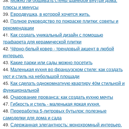
38.
Можно ли обшивать стены фанерой внутри дома:
плюсы и минусы
39.
Евродвушка, в которой хочется жить.
40.
Полное руководство по покраске плитки: советы и
рекомендации
41.
Как создать уникальный дизайн с помощью
трафарета для керамической плитки
42.
Чёрно-белый ковер - трендовый акцент в любой
интерьер.
43.
Какие парки или сады можно посетить
44.
Маленькая кухня во французском стиле: как создать
уют и стиль на небольшой площади
45.
Как сделать однокомнатную квартиру 40м стильной и
функциональной
46.
Очарование прованса: как создать кухню мечты
47.
Гибкость и стиль - маленькая яркая кухня.
48.
Переработка 5-литровых бутылок: полезные
самоделки для дома и сада
49.
Сдержанная элегантность: монохромный интерьер.